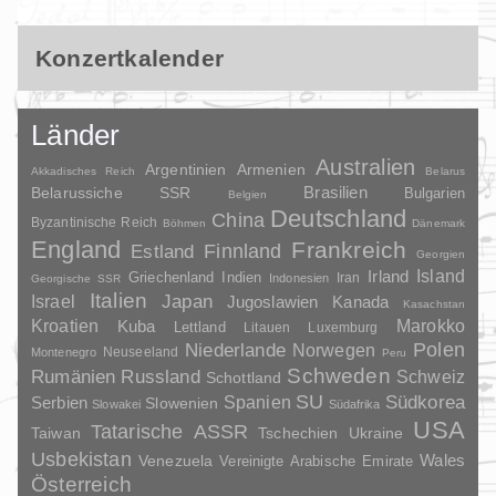
Konzertkalender
Länder
Australien
Argentinien
Armenien
Akkadisches Reich
Belarus
Brasilien
Belarussiche SSR
Bulgarien
Belgien
Deutschland
China
Byzantinische Reich
Böhmen
Dänemark
England
Frankreich
Finnland
Estland
Georgien
Irland
Island
Griechenland
Indien
Indonesien
Iran
Georgische SSR
Italien
Japan
Israel
Jugoslawien
Kanada
Kasachstan
Kroatien
Marokko
Kuba
Lettland
Litauen
Luxemburg
Polen
Niederlande
Norwegen
Neuseeland
Montenegro
Peru
Schweden
Rumänien
Russland
Schweiz
Schottland
SU
Spanien
Südkorea
Serbien
Slowenien
Slowakei
Südafrika
USA
Tatarische ASSR
Taiwan
Tschechien
Ukraine
Usbekistan
Wales
Venezuela
Vereinigte Arabische Emirate
Österreich