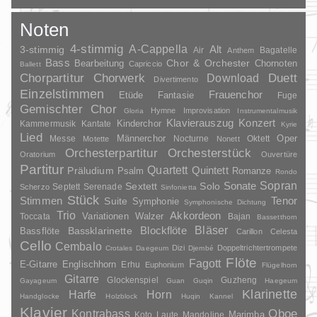
Noten
4-stimmig
A-Cappella
3-stimmig
Alt
Air
Bagatelle
Anthem
Bass
Chor & Orchester
Chornoten
Bearbeitung
Capriccio
Ballett
Duett
Chorpartitur
Chorwerk
Download
Divertimento
Einzelstimmen
Frauenchor
Fantasie
Etüde
Fuge
Gemischter Chor
Hymne
Improvisation
Gloria
Instrumentalmusik
Klavierauszug
Konzert
Kinderchor
Kammermusik
Kantate
Kyrie
Lied
Oper
Messe
Männerchor
Nocturne
Oktett
Motette
Nonett
Orchesterpartitur
Orchesterstück
Oratorium
Ouvertüre
Partitur
Quartett
Quintett
Präludium
Psalm
Romanze
Rondo
Sopran
Sonate
Solo
Sextett
Septett
Serenade
Scherzo
Sinfonietta
Stück
Stimmen
Suite
Tenor
Symphonie
Symphonische Dichtung
Trio
Akkordeon
Variationen
Toccata
Walzer
Bajan
Bassetthorn
Bläser
Blockflöte
Bassklarinette
Bassflöte
Carillon
Celesta
Cello
Cembalo
Dizi
Doppeltrichtertrompete
Crotales
Daegeum
Djembé
Flöte
Fagott
E-Gitarre
Englischhorn
Erhu
Euphonium
Flügelhorn
Gitarre
Glockenspiel
Guzheng
Gayageum
Guan
Guqin
Haegeum
Klarinette
Harfe
Horn
Handglocke
Holzblock
Huqin
Kannel
Klavier
Kontrabass
Oboe
Marimba
Laute
Mandoline
Koto