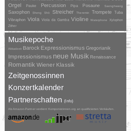
Orgel
Percussion
Posaune
Pauke
Pipa
Saenghwang
Streicher
Saxophon
Trompete
Tuba
Sheng
Shō
Theremin
Violine
Viola
Vibraphon
Viola da Gamba
Xylophon
Waterphone
Zither
Musikepoche
Barock
Expressionismus
Gregorianik
Akkadzeit
neue Musik
Impressionismus
Renaissance
Romantik
Wiener Klassik
Zeitgenossinnen
Konzertkalender
Partnerschaften
(Info)
Als Amazon-Partner verdient Komponistinnen.org an qualifizierten Verkäufen.