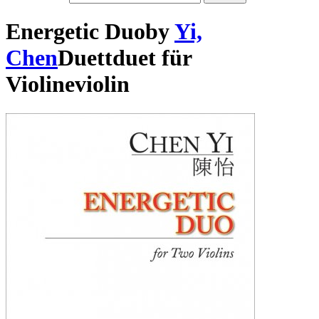
Energetic Duo
by
Yi,
Chen
Duett
duet
für
Violine
violin