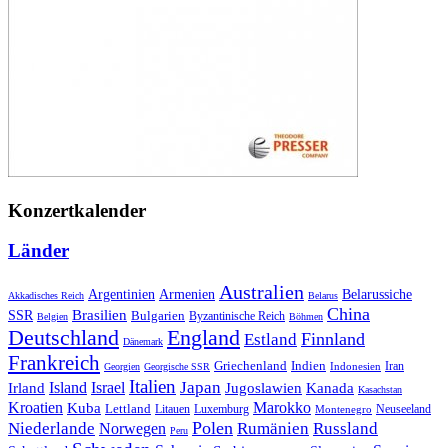
Konzertkalender
Länder
Australien
Armenien
Belarussiche
Argentinien
Akkadisches Reich
Belarus
China
SSR
Brasilien
Bulgarien
Byzantinische Reich
Belgien
Böhmen
Deutschland
England
Finnland
Estland
Dänemark
Frankreich
Griechenland
Indien
Indonesien
Iran
Georgien
Georgische SSR
Italien
Japan
Irland
Island
Israel
Jugoslawien
Kanada
Kasachstan
Kroatien
Marokko
Kuba
Lettland
Litauen
Luxemburg
Neuseeland
Montenegro
Polen
Rumänien
Niederlande
Russland
Norwegen
Peru