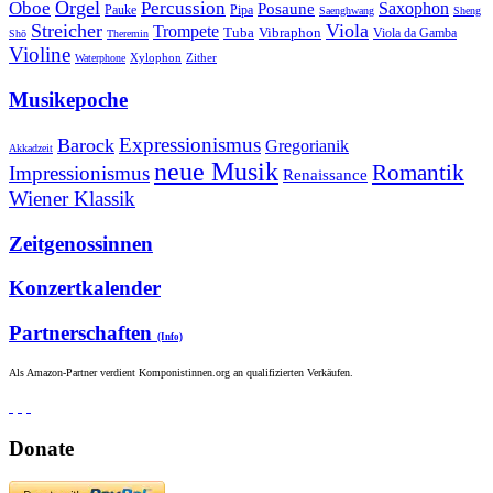
Orgel
Oboe
Percussion
Saxophon
Posaune
Pauke
Pipa
Saenghwang
Sheng
Streicher
Viola
Trompete
Tuba
Vibraphon
Viola da Gamba
Shō
Theremin
Violine
Zither
Waterphone
Xylophon
Musikepoche
Expressionismus
Barock
Gregorianik
Akkadzeit
neue Musik
Romantik
Impressionismus
Renaissance
Wiener Klassik
Zeitgenossinnen
Konzertkalender
Partnerschaften
(Info)
Als Amazon-Partner verdient Komponistinnen.org an qualifizierten Verkäufen.
Donate