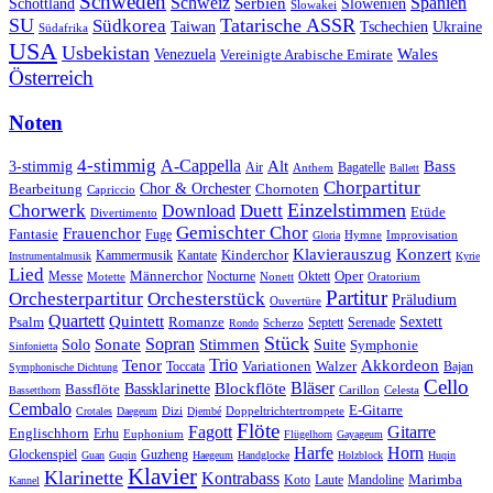
Schweden
Schweiz
Serbien
Spanien
Schottland
Slowenien
Slowakei
SU
Tatarische ASSR
Südkorea
Taiwan
Tschechien
Ukraine
Südafrika
USA
Usbekistan
Wales
Venezuela
Vereinigte Arabische Emirate
Österreich
Noten
4-stimmig
A-Cappella
3-stimmig
Alt
Bass
Air
Bagatelle
Anthem
Ballett
Chorpartitur
Chor & Orchester
Chornoten
Bearbeitung
Capriccio
Einzelstimmen
Chorwerk
Download
Duett
Etüde
Divertimento
Gemischter Chor
Frauenchor
Fantasie
Fuge
Hymne
Improvisation
Gloria
Klavierauszug
Konzert
Kantate
Kinderchor
Kammermusik
Instrumentalmusik
Kyrie
Lied
Oper
Messe
Männerchor
Oktett
Motette
Nocturne
Nonett
Oratorium
Partitur
Orchesterpartitur
Orchesterstück
Präludium
Ouvertüre
Quartett
Quintett
Psalm
Romanze
Sextett
Septett
Serenade
Scherzo
Rondo
Stück
Sonate
Sopran
Solo
Stimmen
Suite
Symphonie
Sinfonietta
Trio
Akkordeon
Tenor
Variationen
Toccata
Walzer
Bajan
Symphonische Dichtung
Cello
Bläser
Blockflöte
Bassklarinette
Bassflöte
Celesta
Bassetthorn
Carillon
Cembalo
E-Gitarre
Dizi
Doppeltrichtertrompete
Crotales
Daegeum
Djembé
Flöte
Gitarre
Fagott
Englischhorn
Erhu
Euphonium
Flügelhorn
Gayageum
Harfe
Horn
Guzheng
Glockenspiel
Guan
Guqin
Haegeum
Handglocke
Holzblock
Huqin
Klavier
Klarinette
Kontrabass
Marimba
Laute
Koto
Mandoline
Kannel