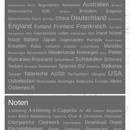
Australien
Argentinien
Armenien
Akkadisches Reich
Belarus
Brasilien
Belarussiche SSR
Bulgarien
Belgien
Deutschland
China
Byzantinische Reich
Böhmen
Dänemark
England
Frankreich
Finnland
Estland
Georgien
Irland
Island
Griechenland
Indien
Indonesien
Iran
Georgische SSR
Italien
Japan
Israel
Jugoslawien
Kanada
Kasachstan
Kroatien
Marokko
Kuba
Lettland
Litauen
Luxemburg
Polen
Niederlande
Norwegen
Neuseeland
Montenegro
Peru
Schweden
Rumänien
Russland
Schweiz
Schottland
SU
Spanien
Südkorea
Serbien
Slowenien
Slowakei
Südafrika
USA
Tatarische ASSR
Taiwan
Tschechien
Ukraine
Usbekistan
Wales
Venezuela
Vereinigte Arabische Emirate
Österreich
Noten
4-stimmig
A-Cappella
3-stimmig
Alt
Air
Bagatelle
Anthem
Bass
Chor & Orchester
Chornoten
Bearbeitung
Capriccio
Ballett
Duett
Chorpartitur
Chorwerk
Download
Divertimento
Einzelstimmen
Frauenchor
Fantasie
Etüde
Fuge