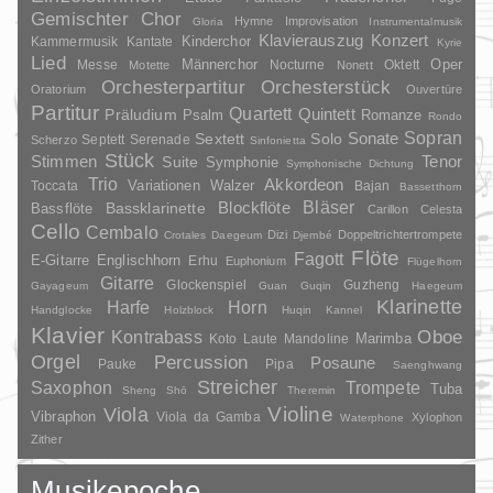
Gemischter Chor
Hymne
Improvisation
Gloria
Instrumentalmusik
Klavierauszug
Konzert
Kinderchor
Kammermusik
Kantate
Kyrie
Lied
Oper
Messe
Männerchor
Nocturne
Oktett
Motette
Nonett
Orchesterpartitur
Orchesterstück
Oratorium
Ouvertüre
Partitur
Quartett
Quintett
Präludium
Psalm
Romanze
Rondo
Sopran
Sonate
Solo
Sextett
Septett
Serenade
Scherzo
Sinfonietta
Stück
Stimmen
Suite
Tenor
Symphonie
Symphonische Dichtung
Trio
Akkordeon
Variationen
Toccata
Walzer
Bajan
Bassetthorn
Bläser
Blockflöte
Bassklarinette
Bassflöte
Carillon
Celesta
Cello
Cembalo
Dizi
Doppeltrichtertrompete
Crotales
Daegeum
Djembé
Flöte
Fagott
E-Gitarre
Englischhorn
Erhu
Euphonium
Flügelhorn
Gitarre
Glockenspiel
Guzheng
Gayageum
Guan
Guqin
Haegeum
Klarinette
Harfe
Horn
Handglocke
Holzblock
Huqin
Kannel
Klavier
Kontrabass
Oboe
Marimba
Laute
Mandoline
Koto
Orgel
Percussion
Posaune
Pauke
Pipa
Saenghwang
Streicher
Saxophon
Trompete
Tuba
Sheng
Shō
Theremin
Violine
Viola
Vibraphon
Viola da Gamba
Xylophon
Waterphone
Zither
Musikepoche