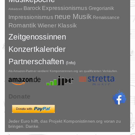
Barock
Expressionismus
Gregorianik
Akkadzeit
neue Musik
Impressionismus
Renaissance
Romantik
Wiener Klassik
Zeitgenossinnen
Konzertkalender
Partnerschaften
(Info)
Als Amazon-Partner verdient Komponistinnen.org an qualifizierten Verkäufen.
Donate
Jeder Euro hilft, das Projekt Komponistinnen.org voran zu
bringen. Danke.