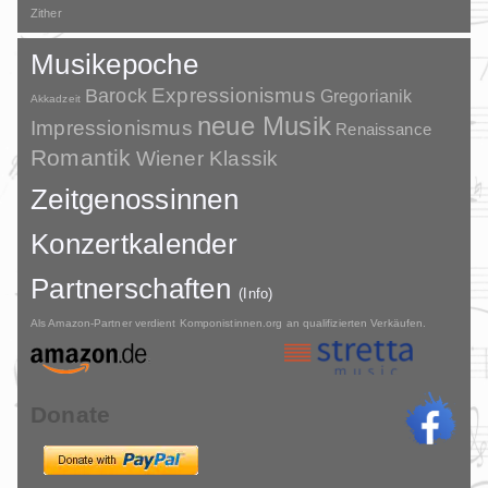
Zither
Musikepoche
Barock
Expressionismus
Gregorianik
Akkadzeit
neue Musik
Impressionismus
Renaissance
Romantik
Wiener Klassik
Zeitgenossinnen
Konzertkalender
Partnerschaften
(Info)
Als Amazon-Partner verdient Komponistinnen.org an qualifizierten Verkäufen.
Donate