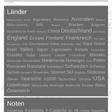
Länder
Australien
Argentinien
Armenien
Akkadisches Reich
Belarus
Brasilien
Belarussiche SSR
Bulgarien
Belgien
Deutschland
China
Byzantinische Reich
Böhmen
Dänemark
England
Frankreich
Finnland
Estland
Georgien
Irland
Island
Griechenland
Indien
Indonesien
Iran
Georgische SSR
Italien
Japan
Israel
Jugoslawien
Kanada
Kasachstan
Kroatien
Marokko
Kuba
Lettland
Litauen
Luxemburg
Polen
Niederlande
Norwegen
Neuseeland
Montenegro
Peru
Schweden
Rumänien
Russland
Schweiz
Schottland
SU
Spanien
Südkorea
Serbien
Slowenien
Slowakei
Südafrika
USA
Tatarische ASSR
Taiwan
Tschechien
Ukraine
Usbekistan
Wales
Venezuela
Vereinigte Arabische Emirate
Österreich
Noten
4-stimmig
A-Cappella
3-stimmig
Alt
Air
Bagatelle
Anthem