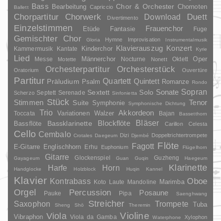
Bass
Chor & Orchester
Chornoten
Bearbeitung
Capriccio
Ballett
Duett
Chorpartitur
Chorwerk
Download
Divertimento
Einzelstimmen
Frauenchor
Fantasie
Etüde
Fuge
Gemischter Chor
Hymne
Improvisation
Gloria
Instrumentalmusik
Klavierauszug
Konzert
Kinderchor
Kammermusik
Kantate
Kyrie
Lied
Oper
Messe
Männerchor
Nocturne
Oktett
Motette
Nonett
Orchesterpartitur
Orchesterstück
Oratorium
Ouvertüre
Partitur
Quartett
Quintett
Präludium
Psalm
Romanze
Rondo
Sopran
Sonate
Solo
Sextett
Septett
Serenade
Scherzo
Sinfonietta
Stück
Stimmen
Suite
Tenor
Symphonie
Symphonische Dichtung
Trio
Akkordeon
Variationen
Toccata
Walzer
Bajan
Bassetthorn
Bläser
Blockflöte
Bassklarinette
Bassflöte
Carillon
Celesta
Cello
Cembalo
Dizi
Doppeltrichtertrompete
Crotales
Daegeum
Djembé
Flöte
Fagott
E-Gitarre
Englischhorn
Erhu
Euphonium
Flügelhorn
Gitarre
Glockenspiel
Guzheng
Gayageum
Guan
Guqin
Haegeum
Klarinette
Harfe
Horn
Handglocke
Holzblock
Huqin
Kannel
Klavier
Kontrabass
Oboe
Marimba
Laute
Mandoline
Koto
Orgel
Percussion
Posaune
Pauke
Pipa
Saenghwang
Streicher
Saxophon
Trompete
Tuba
Sheng
Shō
Theremin
Violine
Viola
Vibraphon
Viola da Gamba
Xylophon
Waterphone