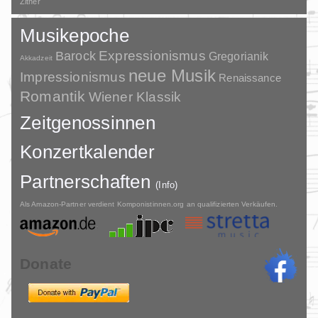
Zither
Musikepoche
Barock
Expressionismus
Gregorianik
Akkadzeit
neue Musik
Impressionismus
Renaissance
Romantik
Wiener Klassik
Zeitgenossinnen
Konzertkalender
Partnerschaften
(Info)
Als Amazon-Partner verdient Komponistinnen.org an qualifizierten Verkäufen.
Donate