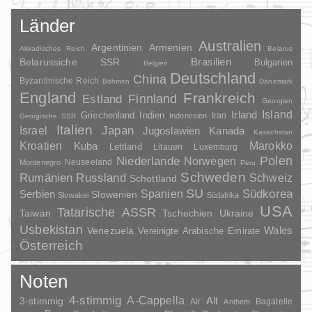
Länder
Australien
Argentinien
Armenien
Akkadisches Reich
Belarus
Brasilien
Belarussiche SSR
Bulgarien
Belgien
Deutschland
China
Byzantinische Reich
Böhmen
Dänemark
England
Frankreich
Finnland
Estland
Georgien
Irland
Island
Griechenland
Indien
Indonesien
Iran
Georgische SSR
Italien
Japan
Israel
Jugoslawien
Kanada
Kasachstan
Kroatien
Marokko
Kuba
Lettland
Litauen
Luxemburg
Polen
Niederlande
Norwegen
Neuseeland
Montenegro
Peru
Schweden
Rumänien
Russland
Schweiz
Schottland
SU
Spanien
Südkorea
Serbien
Slowenien
Slowakei
Südafrika
USA
Tatarische ASSR
Taiwan
Tschechien
Ukraine
Usbekistan
Wales
Venezuela
Vereinigte Arabische Emirate
Österreich
Noten
4-stimmig
A-Cappella
3-stimmig
Alt
Air
Bagatelle
Anthem