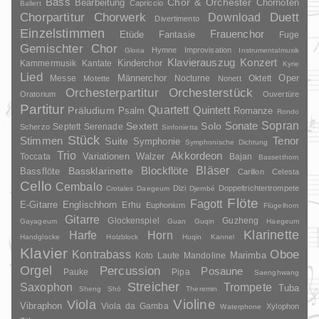
Bass
Chor & Orchester
Chornoten
Bearbeitung
Capriccio
Ballett
Duett
Chorpartitur
Chorwerk
Download
Divertimento
Einzelstimmen
Frauenchor
Fantasie
Etüde
Fuge
Gemischter Chor
Hymne
Improvisation
Gloria
Instrumentalmusik
Klavierauszug
Konzert
Kinderchor
Kammermusik
Kantate
Kyrie
Lied
Oper
Messe
Männerchor
Nocturne
Oktett
Motette
Nonett
Orchesterpartitur
Orchesterstück
Oratorium
Ouvertüre
Partitur
Quartett
Quintett
Präludium
Psalm
Romanze
Rondo
Sopran
Sonate
Solo
Sextett
Septett
Serenade
Scherzo
Sinfonietta
Stück
Stimmen
Suite
Tenor
Symphonie
Symphonische Dichtung
Trio
Akkordeon
Variationen
Toccata
Walzer
Bajan
Bassetthorn
Bläser
Blockflöte
Bassklarinette
Bassflöte
Carillon
Celesta
Cello
Cembalo
Dizi
Doppeltrichtertrompete
Crotales
Daegeum
Djembé
Flöte
Fagott
E-Gitarre
Englischhorn
Erhu
Euphonium
Flügelhorn
Gitarre
Glockenspiel
Guzheng
Gayageum
Guan
Guqin
Haegeum
Klarinette
Harfe
Horn
Handglocke
Holzblock
Huqin
Kannel
Klavier
Kontrabass
Oboe
Marimba
Laute
Mandoline
Koto
Orgel
Percussion
Posaune
Pauke
Pipa
Saenghwang
Streicher
Saxophon
Trompete
Tuba
Sheng
Shō
Theremin
Violine
Viola
Vibraphon
Viola da Gamba
Xylophon
Waterphone