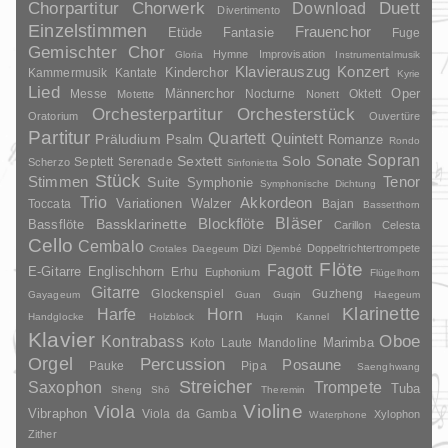
Duett
Chorpartitur
Chorwerk
Download
Divertimento
Einzelstimmen
Frauenchor
Fantasie
Etüde
Fuge
Gemischter Chor
Hymne
Improvisation
Gloria
Instrumentalmusik
Klavierauszug
Konzert
Kinderchor
Kammermusik
Kantate
Kyrie
Lied
Oper
Messe
Männerchor
Nocturne
Oktett
Motette
Nonett
Orchesterpartitur
Orchesterstück
Oratorium
Ouvertüre
Partitur
Quartett
Quintett
Präludium
Psalm
Romanze
Rondo
Sopran
Sonate
Solo
Sextett
Septett
Serenade
Scherzo
Sinfonietta
Stück
Stimmen
Suite
Tenor
Symphonie
Symphonische Dichtung
Trio
Akkordeon
Variationen
Toccata
Walzer
Bajan
Bassetthorn
Bläser
Blockflöte
Bassklarinette
Bassflöte
Carillon
Celesta
Cello
Cembalo
Dizi
Doppeltrichtertrompete
Crotales
Daegeum
Djembé
Flöte
Fagott
E-Gitarre
Englischhorn
Erhu
Euphonium
Flügelhorn
Gitarre
Glockenspiel
Guzheng
Gayageum
Guan
Guqin
Haegeum
Klarinette
Harfe
Horn
Handglocke
Holzblock
Huqin
Kannel
Klavier
Kontrabass
Oboe
Marimba
Laute
Mandoline
Koto
Orgel
Percussion
Posaune
Pauke
Pipa
Saenghwang
Streicher
Saxophon
Trompete
Tuba
Sheng
Shō
Theremin
Violine
Viola
Vibraphon
Viola da Gamba
Xylophon
Waterphone
Zither