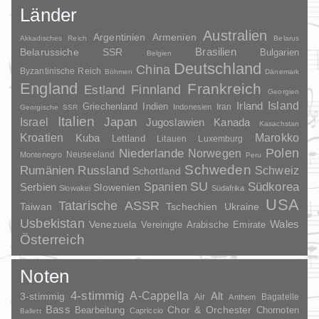
Länder
Australien
Argentinien
Armenien
Akkadisches Reich
Belarus
Brasilien
Belarussiche SSR
Bulgarien
Belgien
Deutschland
China
Byzantinische Reich
Böhmen
Dänemark
England
Frankreich
Finnland
Estland
Georgien
Irland
Island
Griechenland
Indien
Indonesien
Iran
Georgische SSR
Italien
Japan
Israel
Jugoslawien
Kanada
Kasachstan
Kroatien
Marokko
Kuba
Lettland
Litauen
Luxemburg
Polen
Niederlande
Norwegen
Neuseeland
Montenegro
Peru
Schweden
Rumänien
Russland
Schweiz
Schottland
SU
Spanien
Südkorea
Serbien
Slowenien
Slowakei
Südafrika
USA
Tatarische ASSR
Taiwan
Tschechien
Ukraine
Usbekistan
Wales
Venezuela
Vereinigte Arabische Emirate
Österreich
Noten
4-stimmig
A-Cappella
3-stimmig
Alt
Air
Bagatelle
Anthem
Bass
Chor & Orchester
Chornoten
Bearbeitung
Capriccio
Ballett