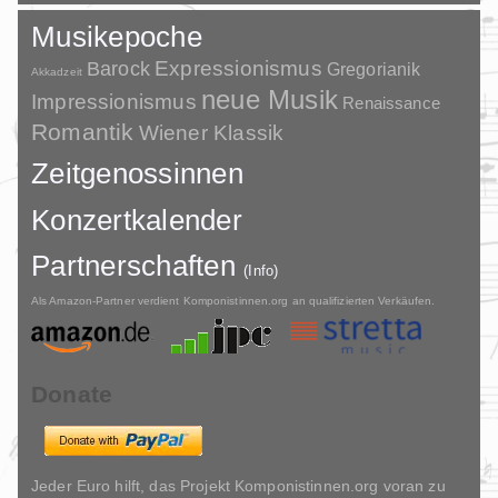
Musikepoche
Barock
Expressionismus
Gregorianik
Akkadzeit
neue Musik
Impressionismus
Renaissance
Romantik
Wiener Klassik
Zeitgenossinnen
Konzertkalender
Partnerschaften
(Info)
Als Amazon-Partner verdient Komponistinnen.org an qualifizierten Verkäufen.
Donate
Jeder Euro hilft, das Projekt Komponistinnen.org voran zu