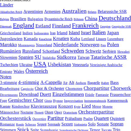
Länder
Australien
Armenien
Belarussiche SSR
Argentinien
Akkadisches Reich
Belarus
Deutschland
China
Brasilien
Bulgarien
Byzantinische Reich
Belgien
Böhmen
England
Frankreich
Finnland
Estland
Dänemark
Georgien
Georgische SSR
Italien
Japan
Irland
Island
Israel
Griechenland
Indien
Indonesien
Iran
Kroatien
Jugoslawien
Kanada
Kuba
Lettland
Litauen
Luxemburg
Kasachstan
Polen
Niederlande
Marokko
Norwegen
Neuseeland
Montenegro
Peru
Schweden
Rumänien
Russland
Schweiz
Serbien
Schottland
Slowakei
SU
Tatarische ASSR
Südkorea
Spanien
Taiwan
Slowenien
Südafrika
USA
Usbekistan
Tschechien
Venezuela
Ukraine
Vereinigte Arabische
Österreich
Wales
Emirate
Noten
4-stimmig
A-Cappella
3-stimmig
Alt
Bass
Air
Bagatelle
Anthem
Ballett
Chorpartitur
Chorwerk
Chor & Orchester
Chornoten
Bearbeitung
Capriccio
Einzelstimmen
Download
Duett
Frauenchor
Fantasie
Etüde
Divertimento
Gemischter Chor
Fuge
Hymne
Improvisation
Kammermusik
Gloria
Instrumentalmusik
Lied
Klavierauszug
Konzert
Kantate
Kinderchor
Messe
Motette
Kyrie
Orchesterpartitur
Oper
Männerchor
Oktett
Nocturne
Nonett
Oratorium
Partitur
Orchesterstück
Quartett
Quintett
Präludium
Psalm
Ouvertüre
Sonate
Sopran
Solo
Romanze
Sextett
Septett
Serenade
Scherzo
Rondo
Sinfonietta
Stück
Trio
Stimmen
Suite
Tenor
Symphonie
Toccata
Symphonische Dichtung