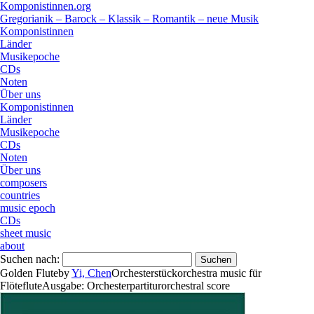
Komponistinnen.org
Gregorianik – Barock – Klassik – Romantik – neue Musik
Komponistinnen
Länder
Musikepoche
CDs
Noten
Über uns
Komponistinnen
Länder
Musikepoche
CDs
Noten
Über uns
composers
countries
music epoch
CDs
sheet music
about
Suchen nach:
Golden Flute
by
Yi, Chen
Orchesterstück
orchestra music
für
Flöte
flute
Ausgabe:
Orchesterpartitur
orchestral score