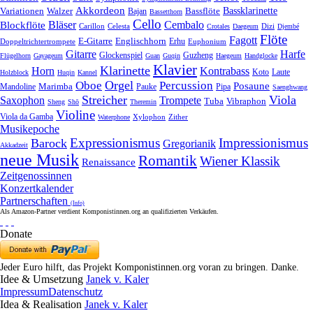
Akkordeon
Bassklarinette
Variationen
Bassflöte
Walzer
Bajan
Bassetthorn
Cello
Bläser
Blockflöte
Cembalo
Celesta
Dizi
Carillon
Crotales
Daegeum
Djembé
Flöte
Fagott
E-Gitarre
Englischhorn
Doppeltrichtertrompete
Erhu
Euphonium
Gitarre
Harfe
Guzheng
Glockenspiel
Flügelhorn
Gayageum
Guan
Guqin
Haegeum
Handglocke
Klavier
Klarinette
Horn
Kontrabass
Laute
Koto
Holzblock
Huqin
Kannel
Orgel
Oboe
Percussion
Posaune
Marimba
Pauke
Pipa
Mandoline
Saenghwang
Streicher
Viola
Saxophon
Trompete
Tuba
Vibraphon
Sheng
Shō
Theremin
Violine
Viola da Gamba
Zither
Waterphone
Xylophon
Musikepoche
Expressionismus
Impressionismus
Barock
Gregorianik
Akkadzeit
neue Musik
Romantik
Wiener Klassik
Renaissance
Zeitgenossinnen
Konzertkalender
Partnerschaften
(Info)
Als Amazon-Partner verdient Komponistinnen.org an qualifizierten Verkäufen.
Donate
Jeder Euro hilft, das Projekt Komponistinnen.org voran zu bringen. Danke.
Idee & Umsetzung
Janek v. Kaler
Impressum
Datenschutz
Idea & Realisation
Janek v. Kaler