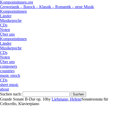
Komponistinnen.org
Gregorianik – Barock – Klassik – Romantik – neue Musik
Komponistinnen
Länder
Musikepoche
CDs
Noten
Über uns
Komponistinnen
Länder
Musikepoche
CDs
Noten
Über uns
composers
countries
music epoch
CDs
sheet music
about
Suchen nach:
Grande Sonate B-Dur op. 10
by
Liebmann, Helene
Sonate
sonata
für
Cello
cello
,
Klavier
piano