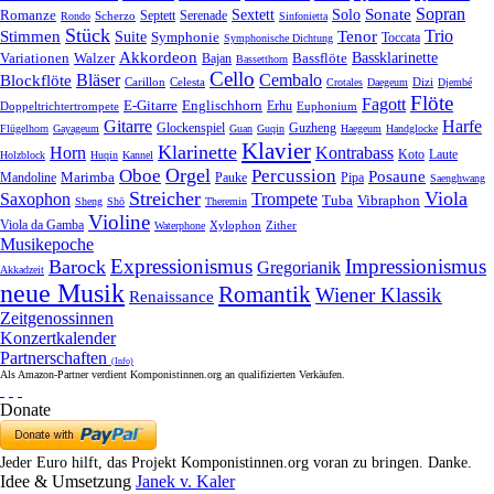
Sonate
Sopran
Solo
Romanze
Sextett
Septett
Serenade
Scherzo
Rondo
Sinfonietta
Stück
Trio
Stimmen
Suite
Tenor
Symphonie
Toccata
Symphonische Dichtung
Akkordeon
Bassklarinette
Variationen
Bassflöte
Walzer
Bajan
Bassetthorn
Cello
Bläser
Blockflöte
Cembalo
Celesta
Dizi
Carillon
Crotales
Daegeum
Djembé
Flöte
Fagott
E-Gitarre
Englischhorn
Doppeltrichtertrompete
Erhu
Euphonium
Gitarre
Harfe
Guzheng
Glockenspiel
Flügelhorn
Gayageum
Guan
Guqin
Haegeum
Handglocke
Klavier
Klarinette
Horn
Kontrabass
Laute
Koto
Holzblock
Huqin
Kannel
Orgel
Oboe
Percussion
Posaune
Marimba
Pauke
Pipa
Mandoline
Saenghwang
Streicher
Viola
Saxophon
Trompete
Tuba
Vibraphon
Sheng
Shō
Theremin
Violine
Viola da Gamba
Zither
Waterphone
Xylophon
Musikepoche
Expressionismus
Impressionismus
Barock
Gregorianik
Akkadzeit
neue Musik
Romantik
Wiener Klassik
Renaissance
Zeitgenossinnen
Konzertkalender
Partnerschaften
(Info)
Als Amazon-Partner verdient Komponistinnen.org an qualifizierten Verkäufen.
Donate
Jeder Euro hilft, das Projekt Komponistinnen.org voran zu bringen. Danke.
Idee & Umsetzung
Janek v. Kaler