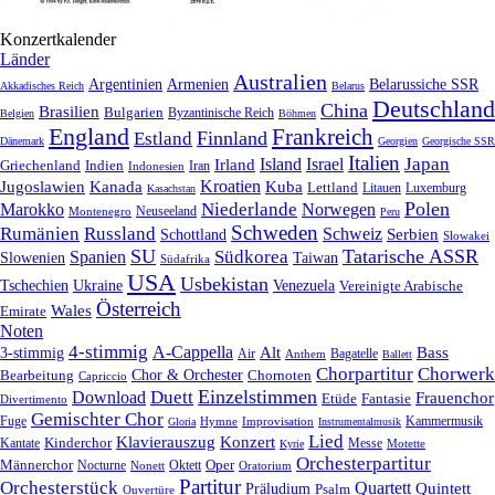
Konzertkalender
Länder
Australien
Armenien
Belarussiche SSR
Argentinien
Akkadisches Reich
Belarus
Deutschland
China
Brasilien
Bulgarien
Byzantinische Reich
Belgien
Böhmen
England
Frankreich
Finnland
Estland
Dänemark
Georgien
Georgische SSR
Italien
Japan
Irland
Island
Israel
Griechenland
Indien
Indonesien
Iran
Kroatien
Jugoslawien
Kanada
Kuba
Lettland
Litauen
Luxemburg
Kasachstan
Polen
Niederlande
Marokko
Norwegen
Neuseeland
Montenegro
Peru
Schweden
Rumänien
Russland
Schweiz
Serbien
Schottland
Slowakei
SU
Tatarische ASSR
Südkorea
Spanien
Taiwan
Slowenien
Südafrika
USA
Usbekistan
Tschechien
Venezuela
Ukraine
Vereinigte Arabische
Österreich
Wales
Emirate
Noten
4-stimmig
A-Cappella
3-stimmig
Alt
Bass
Air
Bagatelle
Anthem
Ballett
Chorpartitur
Chorwerk
Chor & Orchester
Chornoten
Bearbeitung
Capriccio
Einzelstimmen
Download
Duett
Frauenchor
Fantasie
Etüde
Divertimento
Gemischter Chor
Fuge
Hymne
Improvisation
Kammermusik
Gloria
Instrumentalmusik
Lied
Klavierauszug
Konzert
Kantate
Kinderchor
Messe
Motette
Kyrie
Orchesterpartitur
Oper
Männerchor
Oktett
Nocturne
Nonett
Oratorium
Partitur
Orchesterstück
Quartett
Quintett
Präludium
Psalm
Ouvertüre