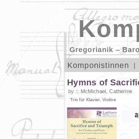
Komp
Gregorianik – Bar
Komponistinnen
Hymns of Sacrif
by
McMichael, Catherine
Trio
für
Klavier
,
Violine