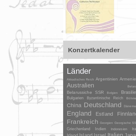
Konzertkalender
Länder
Argentinien
Armeni
Akkadisches Reich
Australien
Belar
Brasili
Belarussiche SSR
Belgien
Bulgarien
Byzantinische Reich
Böhm
Deutschland
China
Dänema
England
Finnlan
Estland
Frankreich
Georgien
Georgische S
Griechenland
Indien
Indonesien
Ir
Italien
Japa
Irland
Island
Israel