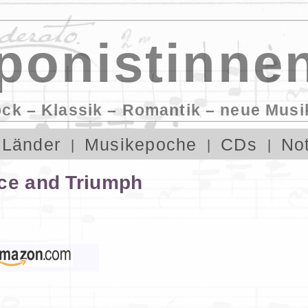
onistinnen
ock – Klassik – Romantik – neue Musi
Länder
Musikepoche
CDs
No
ice and Triumph