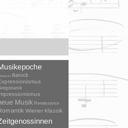
Musikepoche
Barock
kkadzeit
Expressionismus
regorianik
Impressionismus
neue Musik
Renaissance
Romantik
Wiener Klassik
Zeitgenossinnen