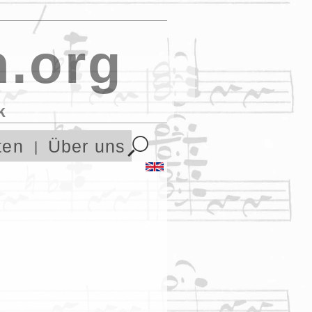
.org
k
ten
Über uns