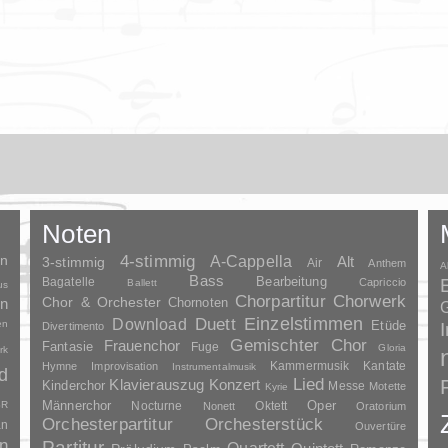
Noten
en
4-stimmig
A-Cappella
3-stimmig
Alt
Air
Anthem
A
Bass
Bagatelle
Bearbeitung
Capriccio
Ballett
us
Chorpartitur
Chorwerk
Chor & Orchester
en
Chornoten
G
Duett
Einzelstimmen
Download
en
Etüde
Divertimento
Gemischter Chor
Frauenchor
Fantasie
Fuge
Gloria
rk
Kammermusik
Kantate
Hymne
Improvisation
Instrumentalmusik
d
Lied
Klavierauszug
Konzert
Kinderchor
Messe
Motette
Kyrie
Oper
SR
Männerchor
Nocturne
Oktett
Nonett
Oratorium
Orchesterpartitur
Orchesterstück
an
Ouvertüre
n
Partitur