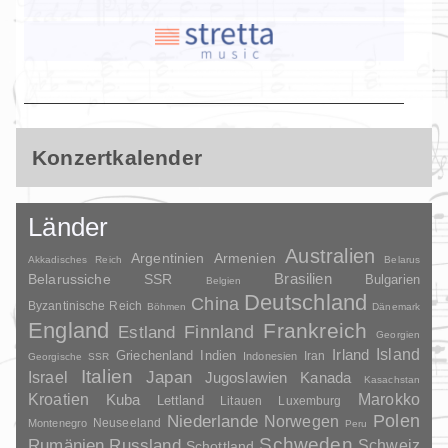
Konzertkalender
Länder
Australien
Argentinien
Armenien
Akkadisches Reich
Belarus
Brasilien
Belarussiche SSR
Bulgarien
Belgien
Deutschland
China
Byzantinische Reich
Böhmen
Dänemark
England
Frankreich
Finnland
Estland
Georgien
Irland
Island
Griechenland
Indien
Indonesien
Iran
Georgische SSR
Italien
Japan
Israel
Jugoslawien
Kanada
Kasachstan
Kroatien
Marokko
Kuba
Lettland
Litauen
Luxemburg
Polen
Niederlande
Norwegen
Neuseeland
Montenegro
Peru
Schweden
Rumänien
Russland
Schweiz
Schottland