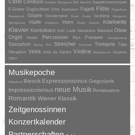
Cello
Cembalo
Dizi
Doppeltrichtertrompete
Crotales
Daegeum
Djembé
Flöte
Fagott
E-Gitarre
Englischhorn
Erhu
Euphonium
Flügelhorn
Gitarre
Glockenspiel
Guzheng
Gayageum
Guan
Guqin
Haegeum
Klarinette
Harfe
Horn
Handglocke
Holzblock
Huqin
Kannel
Klavier
Kontrabass
Oboe
Marimba
Laute
Mandoline
Koto
Orgel
Percussion
Posaune
Pauke
Pipa
Saenghwang
Streicher
Saxophon
Trompete
Tuba
Sheng
Shō
Theremin
Violine
Viola
Vibraphon
Viola da Gamba
Xylophon
Waterphone
Zither
Musikepoche
Barock
Expressionismus
Gregorianik
Akkadzeit
neue Musik
Impressionismus
Renaissance
Romantik
Wiener Klassik
Zeitgenossinnen
Konzertkalender
Partnerschaften