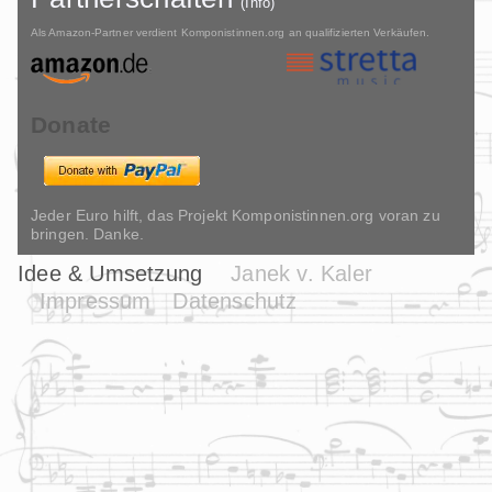
(Info)
Als Amazon-Partner verdient Komponistinnen.org an qualifizierten Verkäufen.
Donate
Jeder Euro hilft, das Projekt Komponistinnen.org voran zu
bringen. Danke.
Idee & Umsetzung
Janek v. Kaler
Impressum
Datenschutz