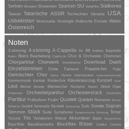
SU
Spanien
Südkorea
Serbien
Slowenien
Slowakei
Südafrika
USA
Tatarische ASSR
Taiwan
Tschechien
Ukraine
Usbekistan
Wales
Venezuela
Vereinigte Arabische Emirate
Österreich
Noten
4-stimmig
A-Cappella
3-stimmig
Alt
Air
Bagatelle
Anthem
Bass
Chor & Orchester
Chornoten
Bearbeitung
Capriccio
Ballett
Duett
Chorpartitur
Chorwerk
Download
Divertimento
Einzelstimmen
Frauenchor
Fantasie
Etüde
Fuge
Gemischter Chor
Hymne
Improvisation
Gloria
Instrumentalmusik
Klavierauszug
Konzert
Kinderchor
Kammermusik
Kantate
Kyrie
Lied
Oper
Messe
Männerchor
Nocturne
Oktett
Motette
Nonett
Orchesterpartitur
Orchesterstück
Oratorium
Ouvertüre
Partitur
Quartett
Quintett
Präludium
Psalm
Romanze
Rondo
Sopran
Sonate
Solo
Sextett
Septett
Serenade
Scherzo
Sinfonietta
Stück
Stimmen
Suite
Tenor
Symphonie
Symphonische Dichtung
Trio
Akkordeon
Variationen
Toccata
Walzer
Bajan
Bassetthorn
Bläser
Blockflöte
Bassklarinette
Bassflöte
Carillon
Celesta