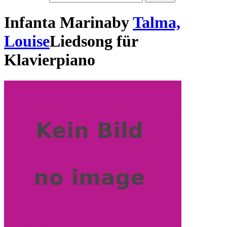
Infanta Marina
by
Talma,
Louise
Lied
song
für
Klavier
piano