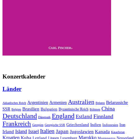
Konzertkalender
Länder
Australien
Armenien
Belarussiche
Argentinien
Akkadisches Reich
Belarus
China
SSR
Brasilien
Bulgarien
Byzantinische Reich
Belgien
Böhmen
Deutschland
England
Finnland
Estland
Dänemark
Frankreich
Griechenland
Indien
Indonesien
Iran
Georgien
Georgische SSR
Italien
Japan
Irland
Island
Israel
Jugoslawien
Kanada
Kasachstan
Kroatien
Marokko
Kuba
Lettland
Litauen
Luxemburg
Neuseeland
Montenegro