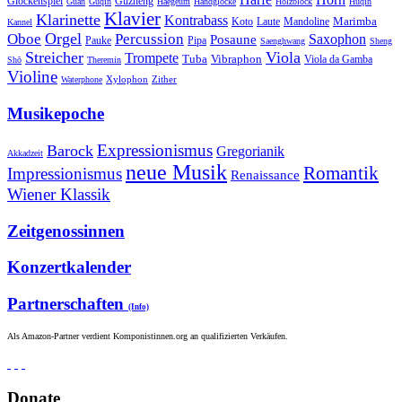
Guzheng
Glockenspiel
Guan
Guqin
Haegeum
Handglocke
Holzblock
Huqin
Klavier
Klarinette
Kontrabass
Marimba
Laute
Koto
Mandoline
Kannel
Orgel
Oboe
Percussion
Saxophon
Posaune
Pauke
Pipa
Saenghwang
Sheng
Streicher
Viola
Trompete
Tuba
Vibraphon
Viola da Gamba
Shō
Theremin
Violine
Zither
Waterphone
Xylophon
Musikepoche
Expressionismus
Barock
Gregorianik
Akkadzeit
neue Musik
Romantik
Impressionismus
Renaissance
Wiener Klassik
Zeitgenossinnen
Konzertkalender
Partnerschaften
(Info)
Als Amazon-Partner verdient Komponistinnen.org an qualifizierten Verkäufen.
Donate