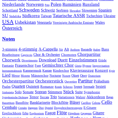
Polen
Rumänien
Niederlande
Russland
Norwegen
Peru
Schweden
Schweiz
Serbien
Spanien
Schottland
Slowenien
Slowakei
SU
Tatarische ASSR
Südkorea
Taiwan
Tschechien
Ukraine
Südafrika
USA
Usbekistan
Wales
Venezuela
Vereinigte Arabische Emirate
Österreich
Noten
4-stimmig
A-Cappella
3-stimmig
Alt
Bass
Air
Bagatelle
Anthem
Ballett
Chorpartitur
Chor & Orchester
Chornoten
Bearbeitung
Capriccio
Einzelstimmen
Chorwerk
Download
Duett
Etüde
Divertimento
Gemischter Chor
Frauenchor
Fantasie
Fuge
Hymne
Improvisation
Gloria
Klavierauszug
Konzert
Kantate
Kinderchor
Kammermusik
Instrumentalmusik
Kyrie
Lied
Oper
Messe
Männerchor
Oktett
Motette
Nocturne
Nonett
Oratorium
Partitur
Orchesterpartitur
Orchesterstück
Präludium
Ouvertüre
Quartett
Quintett
Psalm
Romanze
Sextett
Septett
Serenade
Scherzo
Rondo
Stück
Sonate
Sopran
Solo
Stimmen
Suite
Symphonie
Sinfonietta
Trio
Akkordeon
Tenor
Variationen
Toccata
Walzer
Bajan
Symphonische Dichtung
Cello
Bläser
Blockflöte
Bassklarinette
Bassflöte
Celesta
Bassetthorn
Carillon
Cembalo
E-Gitarre
Dizi
Doppeltrichtertrompete
Crotales
Daegeum
Djembé
Flöte
Gitarre
Fagott
Englischhorn
Erhu
Euphonium
Flügelhorn
Gayageum
Harfe
Horn