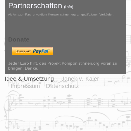
Partnerschaften
(Info)
Als Amazon-Partner verdient Komponistinnen.org an qualifizierten Verkäufen.
Donate
Jeder Euro hilft, das Projekt Komponistinnen.org voran zu
bringen. Danke.
Idee & Umsetzung
Janek v. Kaler
Impressum
Datenschutz