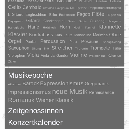
Bläser
Blockflöte
Bassklarinette
Bassflöte
Carillon
Celesta
Cello
Cembalo
Dizi
Doppeltrichtertrompete
Crotales
Daegeum
Djembé
Flöte
Fagott
E-Gitarre
Englischhorn
Erhu
Euphonium
Flügelhorn
Gitarre
Glockenspiel
Guzheng
Gayageum
Guan
Guqin
Haegeum
Klarinette
Harfe
Horn
Handglocke
Holzblock
Huqin
Kannel
Klavier
Kontrabass
Oboe
Marimba
Laute
Mandoline
Koto
Orgel
Percussion
Posaune
Pauke
Pipa
Saenghwang
Streicher
Saxophon
Trompete
Tuba
Sheng
Shō
Theremin
Violine
Viola
Vibraphon
Viola da Gamba
Xylophon
Waterphone
Zither
Musikepoche
Barock
Expressionismus
Gregorianik
Akkadzeit
neue Musik
Impressionismus
Renaissance
Romantik
Wiener Klassik
Zeitgenossinnen
Konzertkalender