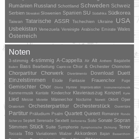
Schweden
Rumänien
Russland
Schweiz
Schottland
SU
Spanien
Südkorea
Serbien
Slowenien
Slowakei
Südafrika
USA
Tatarische ASSR
Taiwan
Tschechien
Ukraine
Usbekistan
Wales
Venezuela
Vereinigte Arabische Emirate
Österreich
Noten
4-stimmig
A-Cappella
3-stimmig
Alt
Air
Bagatelle
Anthem
Bass
Chor & Orchester
Chornoten
Bearbeitung
Capriccio
Ballett
Duett
Chorpartitur
Chorwerk
Download
Divertimento
Einzelstimmen
Frauenchor
Fantasie
Etüde
Fuge
Gemischter Chor
Hymne
Improvisation
Gloria
Instrumentalmusik
Klavierauszug
Konzert
Kinderchor
Kammermusik
Kantate
Kyrie
Lied
Oper
Messe
Männerchor
Nocturne
Oktett
Motette
Nonett
Orchesterpartitur
Orchesterstück
Oratorium
Ouvertüre
Partitur
Quartett
Quintett
Präludium
Psalm
Romanze
Rondo
Sopran
Sonate
Solo
Sextett
Septett
Serenade
Scherzo
Sinfonietta
Stück
Stimmen
Suite
Tenor
Symphonie
Symphonische Dichtung
Trio
Akkordeon
Variationen
Toccata
Walzer
Bajan
Bassetthorn