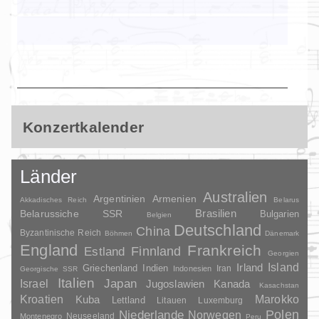
Konzertkalender
Länder
Australien
Argentinien
Armenien
Akkadisches Reich
Belarus
Brasilien
Belarussiche SSR
Bulgarien
Belgien
Deutschland
China
Byzantinische Reich
Böhmen
Dänemark
England
Frankreich
Finnland
Estland
Georgien
Irland
Island
Griechenland
Indien
Indonesien
Iran
Georgische SSR
Italien
Japan
Israel
Jugoslawien
Kanada
Kasachstan
Kroatien
Marokko
Kuba
Lettland
Litauen
Luxemburg
Polen
Niederlande
Norwegen
Neuseeland
Montenegro
Peru