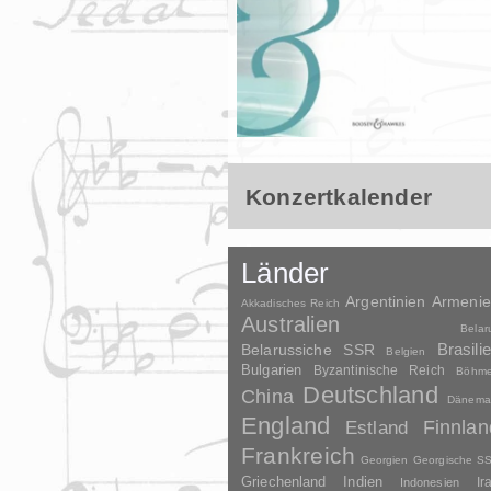
Konzertkalender
Länder
Argentinien
Armeni
Akkadisches Reich
Australien
Belar
Brasili
Belarussiche SSR
Belgien
Bulgarien
Byzantinische Reich
Böhm
Deutschland
China
Dänema
England
Finnlan
Estland
Frankreich
Georgien
Georgische S
Griechenland
Indien
Indonesien
Ir