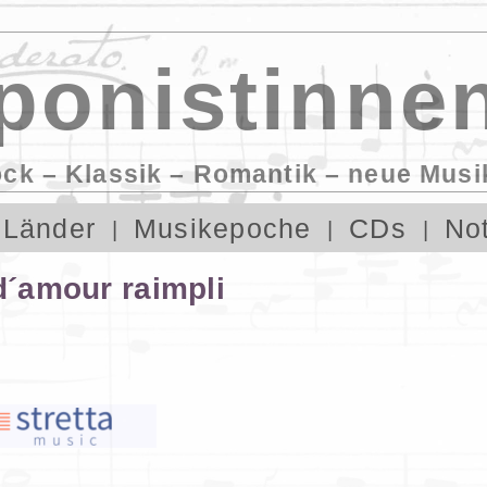
onistinnen
ock – Klassik – Romantik – neue Musi
Länder
Musikepoche
CDs
No
 d´amour raimpli