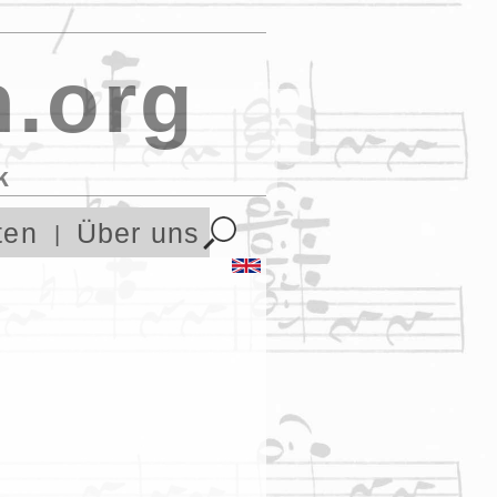
.org
k
ten
Über uns