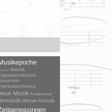
Musikepoche
Barock
kkadzeit
Expressionismus
regorianik
Impressionismus
neue Musik
Renaissance
Romantik
Wiener Klassik
Zeitgenossinnen