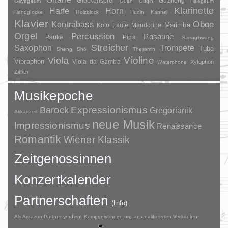
Glockenspiel
Guzheng
Gayageum
Guan
Guqin
Haegeum
Klarinette
Harfe
Horn
Handglocke
Holzblock
Huqin
Kannel
Klavier
Kontrabass
Oboe
Marimba
Laute
Mandoline
Koto
Orgel
Percussion
Posaune
Pauke
Pipa
Saenghwang
Streicher
Saxophon
Trompete
Tuba
Sheng
Shō
Theremin
Violine
Viola
Vibraphon
Viola da Gamba
Xylophon
Waterphone
Zither
Musikepoche
Barock
Expressionismus
Gregorianik
Akkadzeit
neue Musik
Impressionismus
Renaissance
Romantik
Wiener Klassik
Zeitgenossinnen
Konzertkalender
Partnerschaften
(Info)
Als Amazon-Partner verdient Komponistinnen.org an qualifizierten Verkäufen.