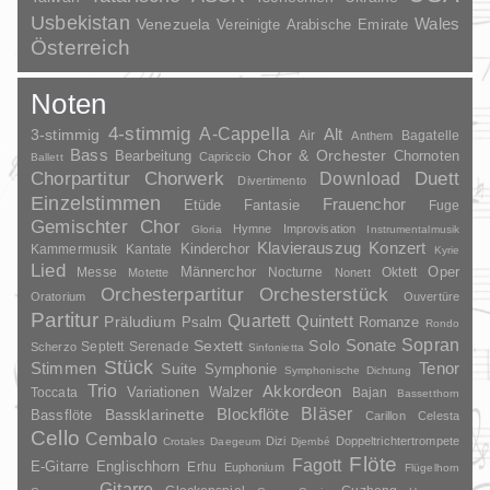
Usbekistan
Wales
Venezuela
Vereinigte Arabische Emirate
Österreich
Noten
4-stimmig
A-Cappella
3-stimmig
Alt
Air
Bagatelle
Anthem
Bass
Chor & Orchester
Chornoten
Bearbeitung
Capriccio
Ballett
Duett
Chorpartitur
Chorwerk
Download
Divertimento
Einzelstimmen
Frauenchor
Fantasie
Etüde
Fuge
Gemischter Chor
Hymne
Improvisation
Gloria
Instrumentalmusik
Klavierauszug
Konzert
Kinderchor
Kammermusik
Kantate
Kyrie
Lied
Oper
Messe
Männerchor
Nocturne
Oktett
Motette
Nonett
Orchesterpartitur
Orchesterstück
Oratorium
Ouvertüre
Partitur
Quartett
Quintett
Präludium
Psalm
Romanze
Rondo
Sopran
Sonate
Solo
Sextett
Septett
Serenade
Scherzo
Sinfonietta
Stück
Stimmen
Suite
Tenor
Symphonie
Symphonische Dichtung
Trio
Akkordeon
Variationen
Toccata
Walzer
Bajan
Bassetthorn
Bläser
Blockflöte
Bassklarinette
Bassflöte
Carillon
Celesta
Cello
Cembalo
Dizi
Doppeltrichtertrompete
Crotales
Daegeum
Djembé
Flöte
Fagott
E-Gitarre
Englischhorn
Erhu
Euphonium
Flügelhorn
Gitarre