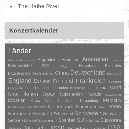
The Haihe River
Konzertkalender
Länder
Australien
Argentinien
Armenien
Akkadisches Reich
Belarus
Brasilien
Belarussiche SSR
Bulgarien
Belgien
Deutschland
China
Byzantinische Reich
Böhmen
Dänemark
England
Frankreich
Finnland
Estland
Georgien
Irland
Island
Griechenland
Indien
Indonesien
Iran
Georgische SSR
Italien
Japan
Israel
Jugoslawien
Kanada
Kasachstan
Kroatien
Marokko
Kuba
Lettland
Litauen
Luxemburg
Polen
Niederlande
Norwegen
Neuseeland
Montenegro
Peru
Schweden
Rumänien
Russland
Schweiz
Schottland
SU
Spanien
Südkorea
Serbien
Slowenien
Slowakei
Südafrika
USA
Tatarische ASSR
Taiwan
Tschechien
Ukraine