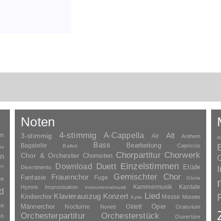
Noten
en
4-stimmig
A-Cappella
3-stimmig
Alt
Air
Anthem
A
Bass
Bagatelle
Bearbeitung
Capriccio
Ballett
us
Chorpartitur
Chorwerk
Chor & Orchester
en
Chornoten
G
Duett
Einzelstimmen
Download
en
Etüde
Divertimento
Gemischter Chor
Frauenchor
Fantasie
Fuge
Gloria
rk
Kammermusik
Kantate
Hymne
Improvisation
Instrumentalmusik
d
Lied
Klavierauszug
Konzert
Kinderchor
Messe
Motette
Kyrie
Oper
SR
Männerchor
Nocturne
Oktett
Nonett
Oratorium
Orchesterpartitur
Orchesterstück
an
Ouvertüre