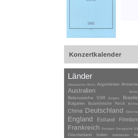
Konzertkalender
Länder
Argentinien
Armeni
Akkadisches Reich
Australien
Belar
Brasili
Belarussiche SSR
Belgien
Bulgarien
Byzantinische Reich
Böhm
Deutschland
China
Dänema
England
Finnlan
Estland
Frankreich
Georgien
Georgische S
Griechenland
Indien
Indonesien
Ir