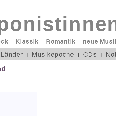
onistinnen
ock – Klassik – Romantik – neue Musi
Länder
Musikepoche
CDs
No
ad