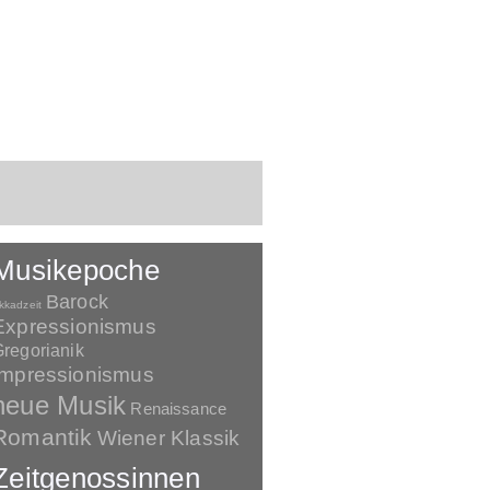
Musikepoche
Barock
kkadzeit
Expressionismus
regorianik
Impressionismus
neue Musik
Renaissance
Romantik
Wiener Klassik
Zeitgenossinnen