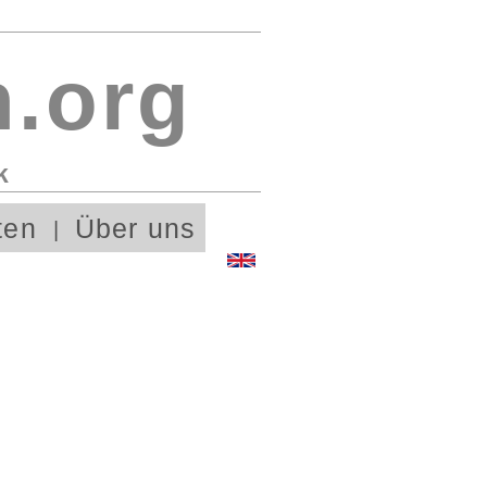
.org
k
ten
Über uns