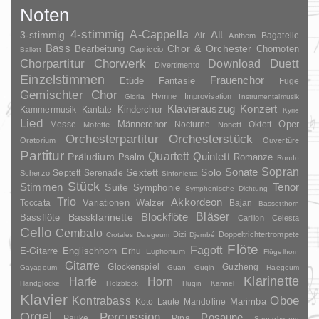
Noten
4-stimmig
A-Cappella
3-stimmig
Alt
Air
Bagatelle
Anthem
Bass
Chor & Orchester
Chornoten
Bearbeitung
Capriccio
Ballett
Duett
Chorpartitur
Chorwerk
Download
Divertimento
Einzelstimmen
Frauenchor
Fantasie
Etüde
Fuge
Gemischter Chor
Hymne
Improvisation
Gloria
Instrumentalmusik
Klavierauszug
Konzert
Kinderchor
Kammermusik
Kantate
Kyrie
Lied
Oper
Messe
Männerchor
Nocturne
Oktett
Motette
Nonett
Orchesterpartitur
Orchesterstück
Oratorium
Ouvertüre
Partitur
Quartett
Quintett
Präludium
Psalm
Romanze
Rondo
Sopran
Sonate
Solo
Sextett
Septett
Serenade
Scherzo
Sinfonietta
Stück
Stimmen
Suite
Tenor
Symphonie
Symphonische Dichtung
Trio
Akkordeon
Variationen
Toccata
Walzer
Bajan
Bassetthorn
Bläser
Blockflöte
Bassklarinette
Bassflöte
Carillon
Celesta
Cello
Cembalo
Dizi
Doppeltrichtertrompete
Crotales
Daegeum
Djembé
Flöte
Fagott
E-Gitarre
Englischhorn
Erhu
Euphonium
Flügelhorn
Gitarre
Glockenspiel
Guzheng
Gayageum
Guan
Guqin
Haegeum
Klarinette
Harfe
Horn
Handglocke
Holzblock
Huqin
Kannel
Klavier
Kontrabass
Oboe
Marimba
Laute
Mandoline
Koto
Orgel
Percussion
Posaune
Pauke
Pipa
Saenghwang