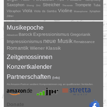
Streicher
Saxophon
Trompete
Tuba
Sheng
Shō
Theremin
Violine
Viola
Vibraphon
Viola da Gamba
Xylophon
Waterphone
Zither
Musikepoche
Barock
Expressionismus
Gregorianik
Akkadzeit
neue Musik
Impressionismus
Renaissance
Romantik
Wiener Klassik
Zeitgenossinnen
Konzertkalender
Partnerschaften
(Info)
Als Amazon-Partner verdient Komponistinnen.org an qualifizierten Verkäufen.
Donate