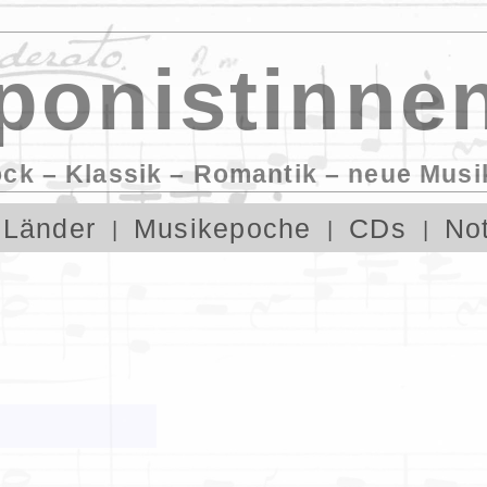
onistinnen
ock – Klassik – Romantik – neue Musi
Länder
Musikepoche
CDs
No