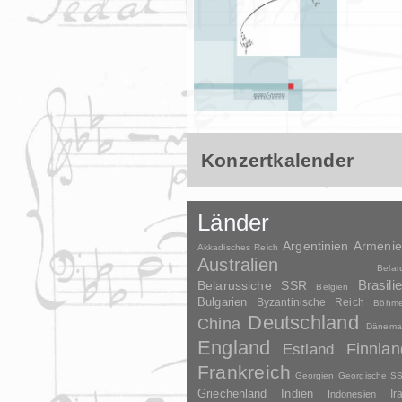
Konzertkalender
Länder
Argentinien
Armeni
Akkadisches Reich
Australien
Belar
Brasili
Belarussiche SSR
Belgien
Bulgarien
Byzantinische Reich
Böhm
Deutschland
China
Dänema
England
Finnlan
Estland
Frankreich
Georgien
Georgische S
Griechenland
Indien
Indonesien
Ir