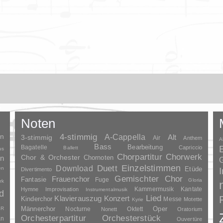
Noten
en
4-stimmig
A-Cappella
3-stimmig
Alt
Air
Anthem
A
Bass
Bagatelle
Bearbeitung
Capriccio
Ballett
us
Chorpartitur
Chorwerk
Chor & Orchester
en
Chornoten
G
Duett
Einzelstimmen
Download
en
Etüde
Divertimento
Gemischter Chor
Frauenchor
Fantasie
Fuge
Gloria
rk
Kammermusik
Kantate
Hymne
Improvisation
Instrumentalmusik
d
Lied
Klavierauszug
Konzert
Kinderchor
Messe
Motette
Kyrie
Oper
SR
Männerchor
Nocturne
Oktett
Nonett
Oratorium
Orchesterpartitur
Orchesterstück
an
Ouvertüre