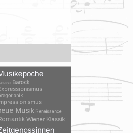
Musikepoche
Barock
kkadzeit
Expressionismus
regorianik
Impressionismus
neue Musik
Renaissance
Romantik
Wiener Klassik
Zeitgenossinnen