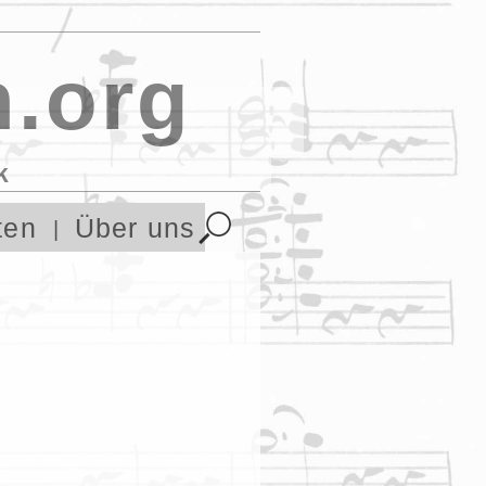
.org
k
ten
Über uns