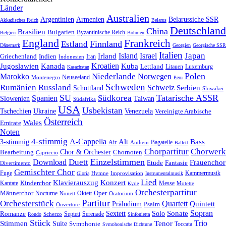
Länder
Australien
Armenien
Belarussiche SSR
Argentinien
Akkadisches Reich
Belarus
Deutschland
China
Brasilien
Bulgarien
Byzantinische Reich
Belgien
Böhmen
England
Frankreich
Finnland
Estland
Dänemark
Georgien
Georgische SSR
Italien
Japan
Irland
Island
Israel
Griechenland
Indien
Indonesien
Iran
Kroatien
Jugoslawien
Kanada
Kuba
Lettland
Litauen
Luxemburg
Kasachstan
Polen
Niederlande
Marokko
Norwegen
Neuseeland
Montenegro
Peru
Schweden
Rumänien
Russland
Schweiz
Serbien
Schottland
Slowakei
SU
Tatarische ASSR
Südkorea
Spanien
Taiwan
Slowenien
Südafrika
USA
Usbekistan
Tschechien
Venezuela
Ukraine
Vereinigte Arabische
Österreich
Wales
Emirate
Noten
4-stimmig
A-Cappella
3-stimmig
Alt
Bass
Air
Bagatelle
Anthem
Ballett
Chorpartitur
Chorwerk
Chor & Orchester
Chornoten
Bearbeitung
Capriccio
Einzelstimmen
Download
Duett
Frauenchor
Fantasie
Etüde
Divertimento
Gemischter Chor
Fuge
Hymne
Improvisation
Kammermusik
Gloria
Instrumentalmusik
Lied
Klavierauszug
Konzert
Kantate
Kinderchor
Messe
Motette
Kyrie
Orchesterpartitur
Oper
Männerchor
Oktett
Nocturne
Nonett
Oratorium
Partitur
Orchesterstück
Quartett
Quintett
Präludium
Psalm
Ouvertüre
Sonate
Sopran
Solo
Romanze
Sextett
Septett
Serenade
Scherzo
Rondo
Sinfonietta
Stück
Trio
Stimmen
Suite
Tenor
Symphonie
Toccata
Symphonische Dichtung