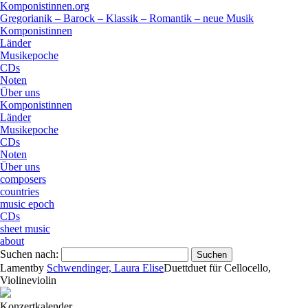
Komponistinnen.org
Gregorianik – Barock – Klassik – Romantik – neue Musik
Komponistinnen
Länder
Musikepoche
CDs
Noten
Über uns
Komponistinnen
Länder
Musikepoche
CDs
Noten
Über uns
composers
countries
music epoch
CDs
sheet music
about
Suchen nach:
Lament
by
Schwendinger, Laura Elise
Duett
duet
für
Cello
cello
,
Violine
violin
Konzertkalender