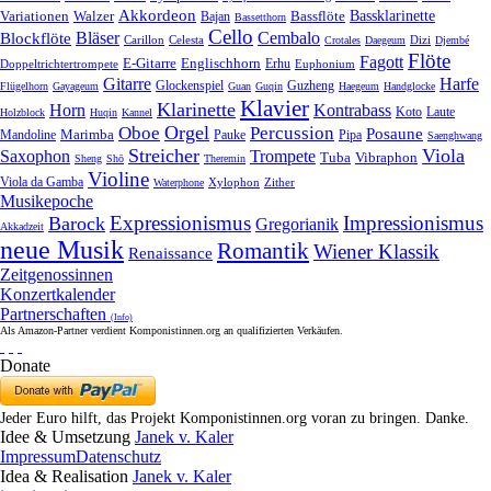
Akkordeon
Bassklarinette
Variationen
Bassflöte
Walzer
Bajan
Bassetthorn
Cello
Bläser
Blockflöte
Cembalo
Celesta
Dizi
Carillon
Crotales
Daegeum
Djembé
Flöte
Fagott
E-Gitarre
Englischhorn
Doppeltrichtertrompete
Erhu
Euphonium
Gitarre
Harfe
Guzheng
Glockenspiel
Flügelhorn
Gayageum
Guan
Guqin
Haegeum
Handglocke
Klavier
Klarinette
Horn
Kontrabass
Laute
Koto
Holzblock
Huqin
Kannel
Orgel
Oboe
Percussion
Posaune
Marimba
Pauke
Pipa
Mandoline
Saenghwang
Streicher
Viola
Saxophon
Trompete
Tuba
Vibraphon
Sheng
Shō
Theremin
Violine
Viola da Gamba
Zither
Waterphone
Xylophon
Musikepoche
Expressionismus
Impressionismus
Barock
Gregorianik
Akkadzeit
neue Musik
Romantik
Wiener Klassik
Renaissance
Zeitgenossinnen
Konzertkalender
Partnerschaften
(Info)
Als Amazon-Partner verdient Komponistinnen.org an qualifizierten Verkäufen.
Donate
Jeder Euro hilft, das Projekt Komponistinnen.org voran zu bringen. Danke.
Idee & Umsetzung
Janek v. Kaler
Impressum
Datenschutz
Idea & Realisation
Janek v. Kaler