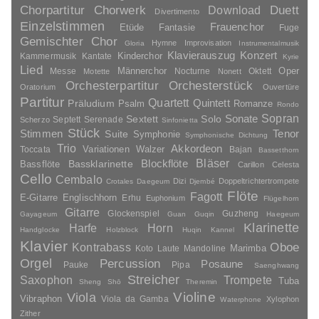
Duett
Chorpartitur
Chorwerk
Download
Divertimento
Einzelstimmen
Frauenchor
Fantasie
Etüde
Fuge
Gemischter Chor
Hymne
Improvisation
Gloria
Instrumentalmusik
Klavierauszug
Konzert
Kinderchor
Kammermusik
Kantate
Kyrie
Lied
Oper
Messe
Männerchor
Nocturne
Oktett
Motette
Nonett
Orchesterpartitur
Orchesterstück
Oratorium
Ouvertüre
Partitur
Quartett
Quintett
Präludium
Psalm
Romanze
Rondo
Sopran
Sonate
Solo
Sextett
Septett
Serenade
Scherzo
Sinfonietta
Stück
Stimmen
Suite
Tenor
Symphonie
Symphonische Dichtung
Trio
Akkordeon
Variationen
Toccata
Walzer
Bajan
Bassetthorn
Bläser
Blockflöte
Bassklarinette
Bassflöte
Carillon
Celesta
Cello
Cembalo
Dizi
Doppeltrichtertrompete
Crotales
Daegeum
Djembé
Flöte
Fagott
E-Gitarre
Englischhorn
Erhu
Euphonium
Flügelhorn
Gitarre
Glockenspiel
Guzheng
Gayageum
Guan
Guqin
Haegeum
Klarinette
Harfe
Horn
Handglocke
Holzblock
Huqin
Kannel
Klavier
Kontrabass
Oboe
Marimba
Laute
Mandoline
Koto
Orgel
Percussion
Posaune
Pauke
Pipa
Saenghwang
Streicher
Saxophon
Trompete
Tuba
Sheng
Shō
Theremin
Violine
Viola
Vibraphon
Viola da Gamba
Xylophon
Waterphone
Zither