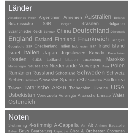
Länder
Australien
Argentinien
Armenien
Akkadisches Reich
Belarus
Brasilien
Belarussiche SSR
Bulgarien
Belgien
Deutschland
China
Byzantinische Reich
Böhmen
Dänemark
England
Frankreich
Finnland
Estland
Georgien
Irland
Island
Griechenland
Indien
Indonesien
Iran
Georgische SSR
Italien
Japan
Israel
Jugoslawien
Kanada
Kasachstan
Kroatien
Marokko
Kuba
Lettland
Litauen
Luxemburg
Polen
Niederlande
Norwegen
Neuseeland
Montenegro
Peru
Schweden
Rumänien
Russland
Schweiz
Schottland
SU
Spanien
Südkorea
Serbien
Slowenien
Slowakei
Südafrika
USA
Tatarische ASSR
Taiwan
Tschechien
Ukraine
Usbekistan
Wales
Venezuela
Vereinigte Arabische Emirate
Österreich
Noten
4-stimmig
A-Cappella
3-stimmig
Alt
Air
Bagatelle
Anthem
Bass
Chor & Orchester
Chornoten
Bearbeitung
Capriccio
Ballett