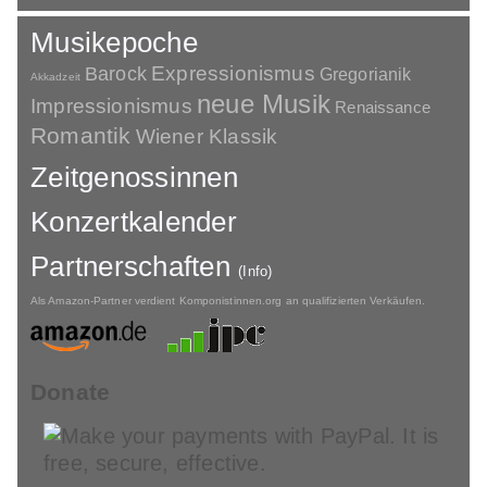
Musikepoche
Barock
Expressionismus
Gregorianik
Akkadzeit
neue Musik
Impressionismus
Renaissance
Romantik
Wiener Klassik
Zeitgenossinnen
Konzertkalender
Partnerschaften
(Info)
Als Amazon-Partner verdient Komponistinnen.org an qualifizierten Verkäufen.
Donate