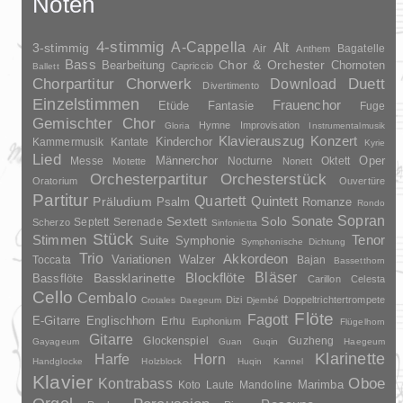
Noten
4-stimmig
A-Cappella
3-stimmig
Alt
Air
Bagatelle
Anthem
Bass
Chor & Orchester
Chornoten
Bearbeitung
Capriccio
Ballett
Duett
Chorpartitur
Chorwerk
Download
Divertimento
Einzelstimmen
Frauenchor
Fantasie
Etüde
Fuge
Gemischter Chor
Hymne
Improvisation
Gloria
Instrumentalmusik
Klavierauszug
Konzert
Kinderchor
Kammermusik
Kantate
Kyrie
Lied
Oper
Messe
Männerchor
Nocturne
Oktett
Motette
Nonett
Orchesterpartitur
Orchesterstück
Oratorium
Ouvertüre
Partitur
Quartett
Quintett
Präludium
Psalm
Romanze
Rondo
Sopran
Sonate
Solo
Sextett
Septett
Serenade
Scherzo
Sinfonietta
Stück
Stimmen
Suite
Tenor
Symphonie
Symphonische Dichtung
Trio
Akkordeon
Variationen
Toccata
Walzer
Bajan
Bassetthorn
Bläser
Blockflöte
Bassklarinette
Bassflöte
Carillon
Celesta
Cello
Cembalo
Dizi
Doppeltrichtertrompete
Crotales
Daegeum
Djembé
Flöte
Fagott
E-Gitarre
Englischhorn
Erhu
Euphonium
Flügelhorn
Gitarre
Glockenspiel
Guzheng
Gayageum
Guan
Guqin
Haegeum
Klarinette
Harfe
Horn
Handglocke
Holzblock
Huqin
Kannel
Klavier
Kontrabass
Oboe
Marimba
Laute
Mandoline
Koto