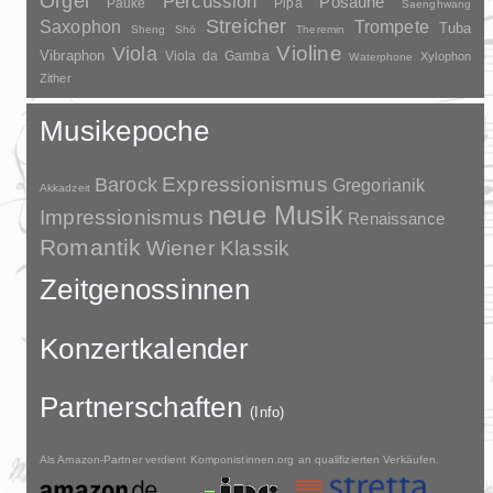
Orgel
Percussion
Posaune
Pauke
Pipa
Saenghwang
Streicher
Saxophon
Trompete
Tuba
Sheng
Shō
Theremin
Violine
Viola
Vibraphon
Viola da Gamba
Xylophon
Waterphone
Zither
Musikepoche
Barock
Expressionismus
Gregorianik
Akkadzeit
neue Musik
Impressionismus
Renaissance
Romantik
Wiener Klassik
Zeitgenossinnen
Konzertkalender
Partnerschaften
(Info)
Als Amazon-Partner verdient Komponistinnen.org an qualifizierten Verkäufen.