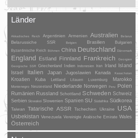
Länder
Australien
Argentinien
Armenien
Akkadisches Reich
Belarus
Brasilien
Belarussiche SSR
Bulgarien
Belgien
Deutschland
China
Byzantinische Reich
Böhmen
Dänemark
England
Frankreich
Finnland
Estland
Georgien
Irland
Island
Griechenland
Indien
Indonesien
Iran
Georgische SSR
Italien
Japan
Israel
Jugoslawien
Kanada
Kasachstan
Kroatien
Marokko
Kuba
Lettland
Litauen
Luxemburg
Polen
Niederlande
Norwegen
Neuseeland
Montenegro
Peru
Schweden
Rumänien
Russland
Schweiz
Schottland
SU
Spanien
Südkorea
Serbien
Slowenien
Slowakei
Südafrika
USA
Tatarische ASSR
Taiwan
Tschechien
Ukraine
Usbekistan
Wales
Venezuela
Vereinigte Arabische Emirate
Österreich