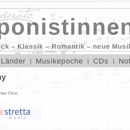
onistinnen
ock – Klassik – Romantik – neue Musi
Länder
Musikepoche
CDs
No
hy
hter Chor
;