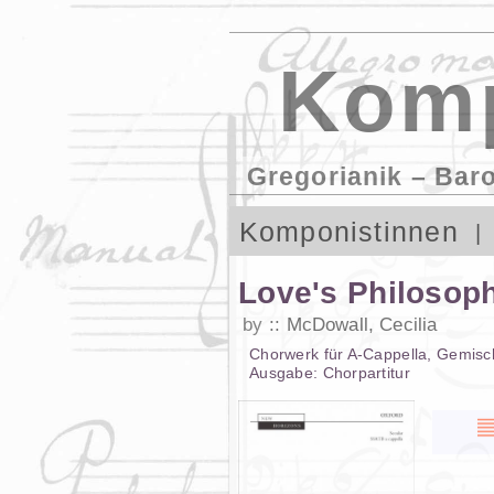
Komp
Gregorianik – Bar
Komponistinnen
Love's Philosop
by
McDowall, Cecilia
Chorwerk
für
A-Cappella
,
Gemisc
Ausgabe:
Chorpartitur