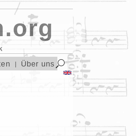
.org
k
ten
Über uns