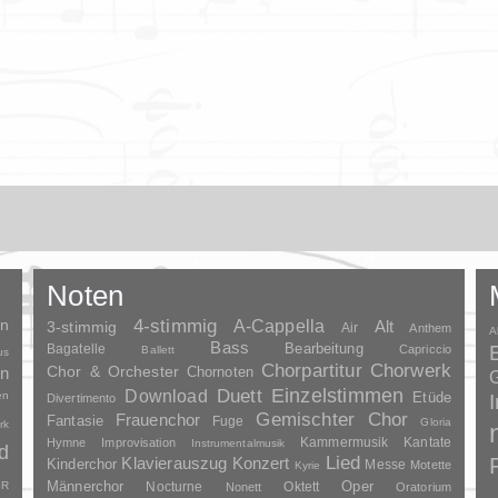
Noten
en
4-stimmig
A-Cappella
3-stimmig
Alt
Air
Anthem
A
Bass
Bagatelle
Bearbeitung
Capriccio
Ballett
us
Chorpartitur
Chorwerk
Chor & Orchester
en
Chornoten
G
Duett
Einzelstimmen
Download
en
Etüde
Divertimento
Gemischter Chor
Frauenchor
Fantasie
Fuge
Gloria
rk
Kammermusik
Kantate
Hymne
Improvisation
Instrumentalmusik
d
Lied
Klavierauszug
Konzert
Kinderchor
Messe
Motette
Kyrie
Oper
SR
Männerchor
Nocturne
Oktett
Nonett
Oratorium