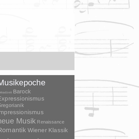
Musikepoche
Barock
kkadzeit
Expressionismus
regorianik
Impressionismus
neue Musik
Renaissance
Romantik
Wiener Klassik