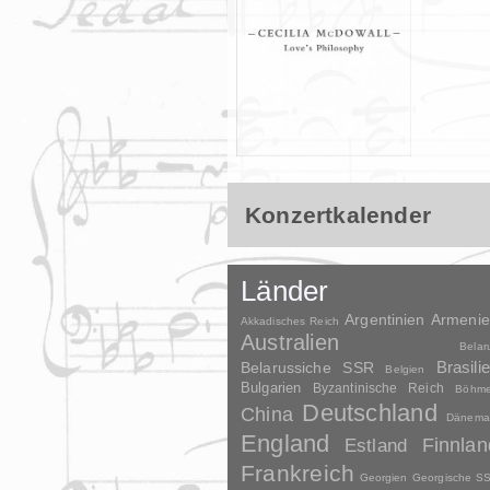
Konzertkalender
Länder
Argentinien
Armeni
Akkadisches Reich
Australien
Belar
Brasili
Belarussiche SSR
Belgien
Bulgarien
Byzantinische Reich
Böhm
Deutschland
China
Dänema
England
Finnlan
Estland
Frankreich
Georgien
Georgische S