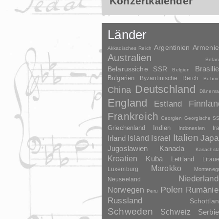
Konzertkalender
Länder
Argentinien
Armeni
Akkadisches Reich
Australien
Belar
Brasili
Belarussiche SSR
Belgien
Bulgarien
Byzantinische Reich
Böhm
Deutschland
China
Dänema
England
Finnlan
Estland
Frankreich
Georgien
Georgische S
Griechenland
Indien
Indonesien
Ir
Italien
Japa
Irland
Island
Israel
Jugoslawien
Kanada
Kasachst
Kroatien
Kuba
Lettland
Litau
Marokko
Luxemburg
Monteneg
Niederland
Neuseeland
Polen
Rumänie
Norwegen
Peru
Russland
Schottla
Schweden
Schweiz
Serbi