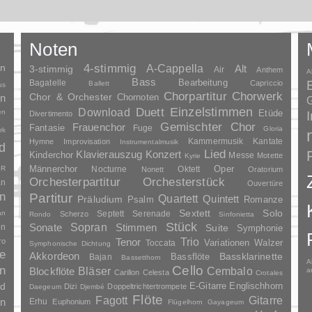
Noten
en
4-stimmig
A-Cappella
3-stimmig
Alt
Air
Anthem
A
Bass
Bagatelle
Bearbeitung
Capriccio
Ballett
us
Chorpartitur
Chorwerk
Chor & Orchester
en
Chornoten
G
Duett
Einzelstimmen
Download
en
Etüde
Divertimento
Gemischter Chor
Frauenchor
Fantasie
Fuge
Gloria
rk
Kammermusik
Kantate
Hymne
Improvisation
Instrumentalmusik
d
Lied
Klavierauszug
Konzert
Kinderchor
Messe
Motette
Kyrie
Oper
SR
Männerchor
Nocturne
Oktett
Nonett
Oratorium
Orchesterpartitur
Orchesterstück
an
Ouvertüre
n
Partitur
Quartett
Quintett
Präludium
Psalm
Romanze
Solo
Sextett
an
Septett
Serenade
Scherzo
Rondo
Sinfonietta
Stück
Sopran
Sonate
en
Stimmen
Suite
Symphonie
Trio
ro
Tenor
Variationen
Toccata
Walzer
Symphonische Dichtung
e
Akkordeon
Bassklarinette
Bassflöte
Bajan
Bassetthorn
A
n
Cello
Bläser
Blockflöte
Cembalo
a
Carillon
Celesta
Crotales
nd
E-Gitarre
Englischhorn
Dizi
Doppeltrichtertrompete
Daegeum
Djembé
Flöte
Gitarre
Fagott
en
Erhu
Euphonium
Flügelhorn
Gayageum