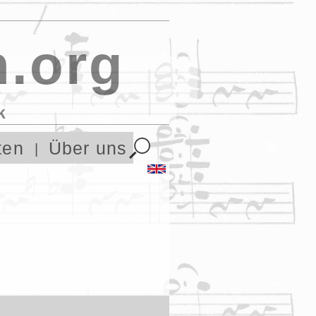
.org
k
ten
Über uns