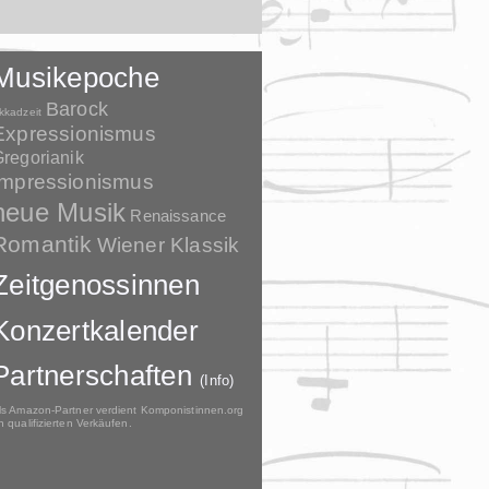
Musikepoche
Barock
kkadzeit
Expressionismus
regorianik
Impressionismus
neue Musik
Renaissance
Romantik
Wiener Klassik
Zeitgenossinnen
Konzertkalender
Partnerschaften
(Info)
ls Amazon-Partner verdient Komponistinnen.org
n qualifizierten Verkäufen.