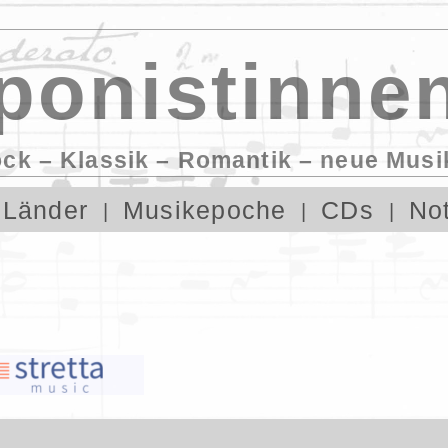
onistinnen
ock – Klassik – Romantik – neue Musi
Länder
Musikepoche
CDs
No