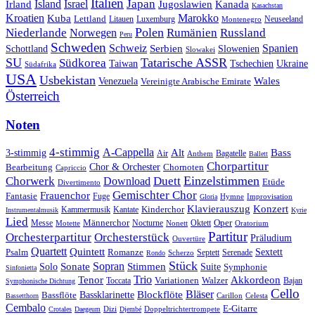
Italien
Japan
Irland
Island
Israel
Jugoslawien
Kanada
Kasachstan
Kroatien
Marokko
Kuba
Lettland
Litauen
Luxemburg
Neuseeland
Montenegro
Polen
Rumänien
Niederlande
Russland
Norwegen
Peru
Schweden
Schweiz
Serbien
Spanien
Schottland
Slowenien
Slowakei
SU
Tatarische ASSR
Südkorea
Taiwan
Tschechien
Ukraine
Südafrika
USA
Usbekistan
Wales
Venezuela
Vereinigte Arabische Emirate
Österreich
Noten
4-stimmig
A-Cappella
3-stimmig
Alt
Bass
Air
Bagatelle
Anthem
Ballett
Chorpartitur
Chor & Orchester
Chornoten
Bearbeitung
Capriccio
Einzelstimmen
Chorwerk
Download
Duett
Etüde
Divertimento
Gemischter Chor
Frauenchor
Fantasie
Fuge
Hymne
Improvisation
Gloria
Klavierauszug
Konzert
Kantate
Kinderchor
Kammermusik
Instrumentalmusik
Kyrie
Lied
Oper
Messe
Männerchor
Oktett
Motette
Nocturne
Nonett
Oratorium
Partitur
Orchesterpartitur
Orchesterstück
Präludium
Ouvertüre
Quartett
Quintett
Psalm
Romanze
Sextett
Septett
Serenade
Scherzo
Rondo
Stück
Sonate
Sopran
Solo
Stimmen
Suite
Symphonie
Sinfonietta
Trio
Akkordeon
Tenor
Variationen
Toccata
Walzer
Bajan
Symphonische Dichtung
Cello
Bläser
Blockflöte
Bassklarinette
Bassflöte
Celesta
Bassetthorn
Carillon
Cembalo
E-Gitarre
Dizi
Doppeltrichtertrompete
Crotales
Daegeum
Djembé