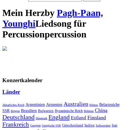
Mein Herz
by
Pagh-Paan,
Younghi
Lied
song
für
Percussion
percussion
Konzertkalender
Länder
Australien
Armenien
Belarussiche
Argentinien
Akkadisches Reich
Belarus
China
SSR
Brasilien
Bulgarien
Byzantinische Reich
Belgien
Böhmen
Deutschland
England
Finnland
Estland
Dänemark
Frankreich
Griechenland
Indien
Indonesien
Iran
Georgien
Georgische SSR