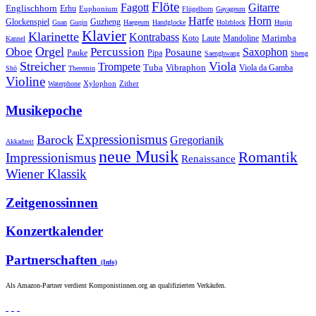
Flöte
Gitarre
Fagott
Englischhorn
Erhu
Euphonium
Flügelhorn
Gayageum
Harfe
Horn
Guzheng
Glockenspiel
Guan
Guqin
Haegeum
Handglocke
Holzblock
Huqin
Klavier
Klarinette
Kontrabass
Marimba
Laute
Koto
Mandoline
Kannel
Orgel
Oboe
Percussion
Saxophon
Posaune
Pauke
Pipa
Saenghwang
Sheng
Streicher
Viola
Trompete
Tuba
Vibraphon
Viola da Gamba
Shō
Theremin
Violine
Zither
Waterphone
Xylophon
Musikepoche
Expressionismus
Barock
Gregorianik
Akkadzeit
neue Musik
Romantik
Impressionismus
Renaissance
Wiener Klassik
Zeitgenossinnen
Konzertkalender
Partnerschaften
(Info)
Als Amazon-Partner verdient Komponistinnen.org an qualifizierten Verkäufen.