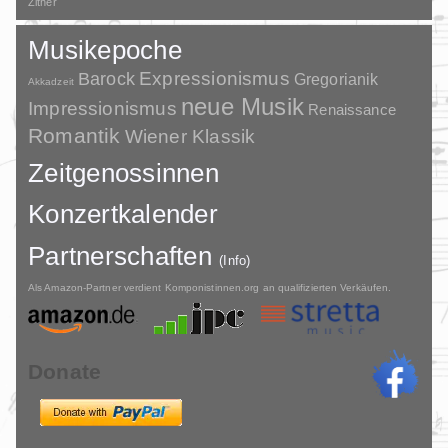
Zither
Musikepoche
Barock
Expressionismus
Gregorianik
Akkadzeit
neue Musik
Impressionismus
Renaissance
Romantik
Wiener Klassik
Zeitgenossinnen
Konzertkalender
Partnerschaften
(Info)
Als Amazon-Partner verdient Komponistinnen.org an qualifizierten Verkäufen.
Donate