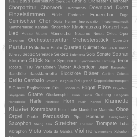
Bass
Chor & Orchester
Chornoten
Bearbeitung
Capriccio
Ballett
Duett
Chorpartitur
Chorwerk
Download
Divertimento
Einzelstimmen
Frauenchor
Fantasie
Etüde
Fuge
Gemischter Chor
Hymne
Improvisation
Gloria
Instrumentalmusik
Klavierauszug
Konzert
Kinderchor
Kammermusik
Kantate
Kyrie
Lied
Oper
Messe
Männerchor
Nocturne
Oktett
Motette
Nonett
Orchesterpartitur
Orchesterstück
Oratorium
Ouvertüre
Partitur
Quartett
Quintett
Präludium
Psalm
Romanze
Rondo
Sopran
Sonate
Solo
Sextett
Septett
Serenade
Scherzo
Sinfonietta
Stück
Stimmen
Suite
Tenor
Symphonie
Symphonische Dichtung
Trio
Akkordeon
Variationen
Toccata
Walzer
Bajan
Bassetthorn
Bläser
Blockflöte
Bassklarinette
Bassflöte
Carillon
Celesta
Cello
Cembalo
Dizi
Doppeltrichtertrompete
Crotales
Daegeum
Djembé
Flöte
Fagott
E-Gitarre
Englischhorn
Erhu
Euphonium
Flügelhorn
Gitarre
Glockenspiel
Guzheng
Gayageum
Guan
Guqin
Haegeum
Klarinette
Harfe
Horn
Handglocke
Holzblock
Huqin
Kannel
Klavier
Kontrabass
Oboe
Marimba
Laute
Mandoline
Koto
Orgel
Percussion
Posaune
Pauke
Pipa
Saenghwang
Streicher
Saxophon
Trompete
Tuba
Sheng
Shō
Theremin
Violine
Viola
Vibraphon
Viola da Gamba
Xylophon
Waterphone