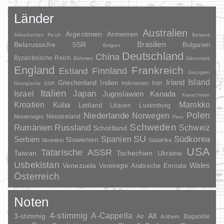
Länder
Australien
Argentinien
Armenien
Akkadisches Reich
Belarus
Brasilien
Belarussiche SSR
Bulgarien
Belgien
Deutschland
China
Byzantinische Reich
Böhmen
Dänemark
England
Frankreich
Finnland
Estland
Georgien
Irland
Island
Griechenland
Indien
Indonesien
Iran
Georgische SSR
Italien
Japan
Israel
Jugoslawien
Kanada
Kasachstan
Kroatien
Marokko
Kuba
Lettland
Litauen
Luxemburg
Polen
Niederlande
Norwegen
Neuseeland
Montenegro
Peru
Schweden
Rumänien
Russland
Schweiz
Schottland
SU
Spanien
Südkorea
Serbien
Slowenien
Slowakei
Südafrika
USA
Tatarische ASSR
Taiwan
Tschechien
Ukraine
Usbekistan
Wales
Venezuela
Vereinigte Arabische Emirate
Österreich
Noten
4-stimmig
A-Cappella
3-stimmig
Alt
Air
Bagatelle
Anthem