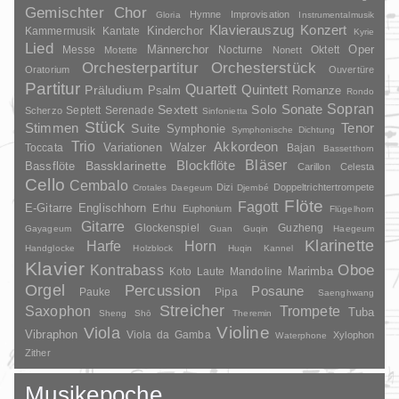
Gemischter Chor
Hymne
Improvisation
Gloria
Instrumentalmusik
Klavierauszug
Konzert
Kinderchor
Kammermusik
Kantate
Kyrie
Lied
Oper
Messe
Männerchor
Nocturne
Oktett
Motette
Nonett
Orchesterpartitur
Orchesterstück
Oratorium
Ouvertüre
Partitur
Quartett
Quintett
Präludium
Psalm
Romanze
Rondo
Sopran
Sonate
Solo
Sextett
Septett
Serenade
Scherzo
Sinfonietta
Stück
Stimmen
Suite
Tenor
Symphonie
Symphonische Dichtung
Trio
Akkordeon
Variationen
Toccata
Walzer
Bajan
Bassetthorn
Bläser
Blockflöte
Bassklarinette
Bassflöte
Carillon
Celesta
Cello
Cembalo
Dizi
Doppeltrichtertrompete
Crotales
Daegeum
Djembé
Flöte
Fagott
E-Gitarre
Englischhorn
Erhu
Euphonium
Flügelhorn
Gitarre
Glockenspiel
Guzheng
Gayageum
Guan
Guqin
Haegeum
Klarinette
Harfe
Horn
Handglocke
Holzblock
Huqin
Kannel
Klavier
Kontrabass
Oboe
Marimba
Laute
Mandoline
Koto
Orgel
Percussion
Posaune
Pauke
Pipa
Saenghwang
Streicher
Saxophon
Trompete
Tuba
Sheng
Shō
Theremin
Violine
Viola
Vibraphon
Viola da Gamba
Xylophon
Waterphone
Zither
Musikepoche