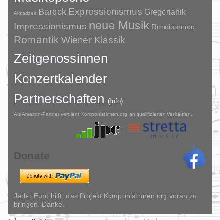
Barock
Expressionismus
Gregorianik
Akkadzeit
neue Musik
Impressionismus
Renaissance
Romantik
Wiener Klassik
Zeitgenossinnen
Konzertkalender
Partnerschaften
(Info)
Als Amazon-Partner verdient Komponistinnen.org an qualifizierten Verkäufen.
Donate
Jeder Euro hilft, das Projekt Komponistinnen.org voran zu
bringen. Danke.