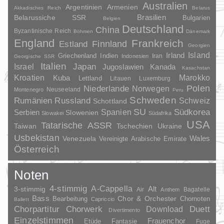
Australien
Argentinien
Armenien
Akkadisches Reich
Belarus
Brasilien
Belarussiche SSR
Bulgarien
Belgien
Deutschland
China
Byzantinische Reich
Böhmen
Dänemark
England
Frankreich
Finnland
Estland
Georgien
Irland
Island
Griechenland
Indien
Indonesien
Iran
Georgische SSR
Italien
Japan
Israel
Jugoslawien
Kanada
Kasachstan
Kroatien
Marokko
Kuba
Lettland
Litauen
Luxemburg
Polen
Niederlande
Norwegen
Neuseeland
Montenegro
Peru
Schweden
Rumänien
Russland
Schweiz
Schottland
SU
Spanien
Südkorea
Serbien
Slowenien
Slowakei
Südafrika
USA
Tatarische ASSR
Taiwan
Tschechien
Ukraine
Usbekistan
Wales
Venezuela
Vereinigte Arabische Emirate
Österreich
Noten
4-stimmig
A-Cappella
3-stimmig
Alt
Air
Bagatelle
Anthem
Bass
Chor & Orchester
Chornoten
Bearbeitung
Capriccio
Ballett
Duett
Chorpartitur
Chorwerk
Download
Divertimento
Einzelstimmen
Frauenchor
Fantasie
Etüde
Fuge