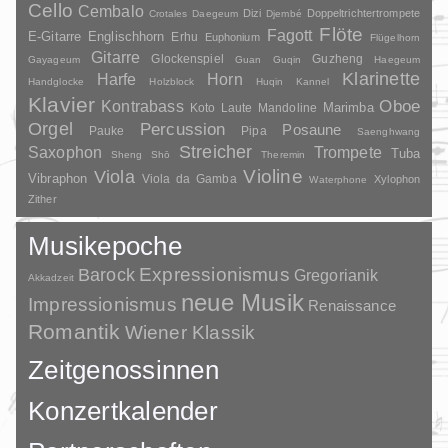
Cello
Cembalo
Dizi
Doppeltrichtertrompete
Crotales
Daegeum
Djembé
Flöte
Fagott
E-Gitarre
Englischhorn
Erhu
Euphonium
Flügelhorn
Gitarre
Glockenspiel
Guzheng
Gayageum
Guan
Guqin
Haegeum
Klarinette
Harfe
Horn
Handglocke
Holzblock
Huqin
Kannel
Klavier
Kontrabass
Oboe
Marimba
Laute
Mandoline
Koto
Orgel
Percussion
Posaune
Pauke
Pipa
Saenghwang
Streicher
Saxophon
Trompete
Tuba
Sheng
Shō
Theremin
Violine
Viola
Vibraphon
Viola da Gamba
Xylophon
Waterphone
Zither
Musikepoche
Barock
Expressionismus
Gregorianik
Akkadzeit
neue Musik
Impressionismus
Renaissance
Romantik
Wiener Klassik
Zeitgenossinnen
Konzertkalender