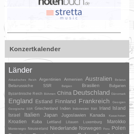
Konzertkalender
Länder
Australien
Argentinien
Armenien
Akkadisches Reich
Belarus
Brasilien
Belarussiche SSR
Bulgarien
Belgien
Deutschland
China
Byzantinische Reich
Böhmen
Dänemark
England
Frankreich
Finnland
Estland
Georgien
Irland
Island
Griechenland
Indien
Indonesien
Iran
Georgische SSR
Italien
Japan
Israel
Jugoslawien
Kanada
Kasachstan
Kroatien
Marokko
Kuba
Lettland
Litauen
Luxemburg
Polen
Niederlande
Norwegen
Neuseeland
Montenegro
Peru