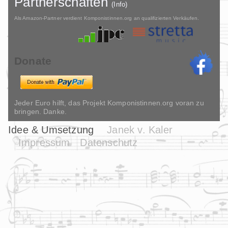
Partnerschaften
(Info)
Als Amazon-Partner verdient Komponistinnen.org an qualifizierten Verkäufen.
Donate
Jeder Euro hilft, das Projekt Komponistinnen.org voran zu
bringen. Danke.
Idee & Umsetzung
Janek v. Kaler
Impressum
Datenschutz