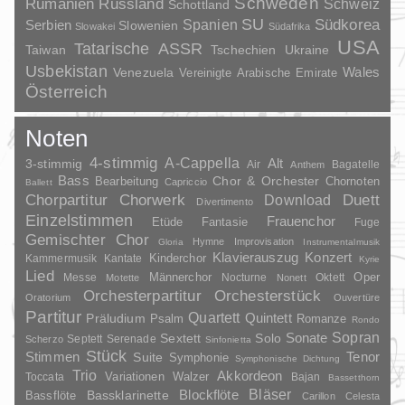
Schweden
Rumänien
Russland
Schweiz
Schottland
SU
Spanien
Südkorea
Serbien
Slowenien
Slowakei
Südafrika
USA
Tatarische ASSR
Taiwan
Tschechien
Ukraine
Usbekistan
Wales
Venezuela
Vereinigte Arabische Emirate
Österreich
Noten
4-stimmig
A-Cappella
3-stimmig
Alt
Air
Bagatelle
Anthem
Bass
Chor & Orchester
Chornoten
Bearbeitung
Capriccio
Ballett
Duett
Chorpartitur
Chorwerk
Download
Divertimento
Einzelstimmen
Frauenchor
Fantasie
Etüde
Fuge
Gemischter Chor
Hymne
Improvisation
Gloria
Instrumentalmusik
Klavierauszug
Konzert
Kinderchor
Kammermusik
Kantate
Kyrie
Lied
Oper
Messe
Männerchor
Nocturne
Oktett
Motette
Nonett
Orchesterpartitur
Orchesterstück
Oratorium
Ouvertüre
Partitur
Quartett
Quintett
Präludium
Psalm
Romanze
Rondo
Sopran
Sonate
Solo
Sextett
Septett
Serenade
Scherzo
Sinfonietta
Stück
Stimmen
Suite
Tenor
Symphonie
Symphonische Dichtung
Trio
Akkordeon
Variationen
Toccata
Walzer
Bajan
Bassetthorn
Bläser
Blockflöte
Bassklarinette
Bassflöte
Carillon
Celesta