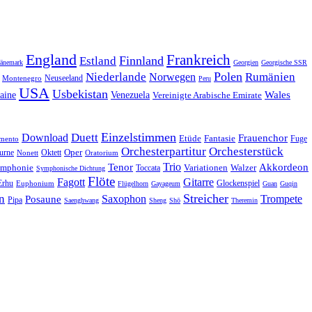
England
Frankreich
Finnland
Estland
änemark
Georgien
Georgische SSR
Polen
Rumänien
Niederlande
Norwegen
Neuseeland
Montenegro
Peru
USA
Usbekistan
Wales
Venezuela
aine
Vereinigte Arabische Emirate
Einzelstimmen
Download
Duett
Frauenchor
Fantasie
Etüde
Fuge
imento
Orchesterpartitur
Orchesterstück
Oper
Oktett
urne
Nonett
Oratorium
Trio
Akkordeon
Tenor
mphonie
Variationen
Toccata
Walzer
Symphonische Dichtung
Flöte
Gitarre
Fagott
Erhu
Euphonium
Glockenspiel
Flügelhorn
Gayageum
Guan
Guqin
Streicher
n
Saxophon
Trompete
Posaune
Pipa
Saenghwang
Sheng
Shō
Theremin