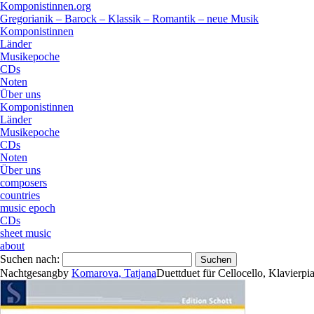
Komponistinnen.org
Gregorianik – Barock – Klassik – Romantik – neue Musik
Komponistinnen
Länder
Musikepoche
CDs
Noten
Über uns
Komponistinnen
Länder
Musikepoche
CDs
Noten
Über uns
composers
countries
music epoch
CDs
sheet music
about
Suchen nach:
Nachtgesang
by
Komarova, Tatjana
Duett
duet
für
Cello
cello
,
Klavier
pi