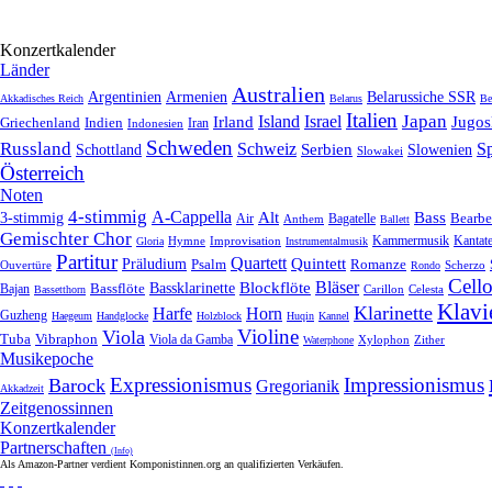
Konzertkalender
Länder
Australien
Armenien
Belarussiche SSR
Argentinien
Akkadisches Reich
Belarus
Be
Italien
Japan
Irland
Island
Israel
Jugos
Griechenland
Indien
Indonesien
Iran
Schweden
Russland
Schweiz
Serbien
S
Schottland
Slowenien
Slowakei
Österreich
Noten
4-stimmig
A-Cappella
3-stimmig
Alt
Bass
Air
Bagatelle
Bearbe
Anthem
Ballett
Gemischter Chor
Kantat
Hymne
Improvisation
Kammermusik
Gloria
Instrumentalmusik
Partitur
Quartett
Quintett
Präludium
Psalm
Romanze
Ouvertüre
Scherzo
Rondo
Cell
Bläser
Blockflöte
Bassklarinette
Bassflöte
Bajan
Celesta
Bassetthorn
Carillon
Klavi
Klarinette
Harfe
Horn
Guzheng
Haegeum
Handglocke
Holzblock
Huqin
Kannel
Violine
Viola
Tuba
Vibraphon
Viola da Gamba
Zither
Waterphone
Xylophon
Musikepoche
Expressionismus
Impressionismus
Barock
Gregorianik
Akkadzeit
Zeitgenossinnen
Konzertkalender
Partnerschaften
(Info)
Als Amazon-Partner verdient Komponistinnen.org an qualifizierten Verkäufen.