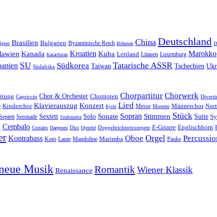
Deutschland
China
Brasilien
Bulgarien
Byzantinische Reich
lgien
Böhmen
D
Kroatien
Marokko
lawien
Kanada
Kuba
Lettland
Litauen
Luxemburg
Kasachstan
SU
Tatarische ASSR
Südkorea
panien
Taiwan
Tschechien
Ukr
Südafrika
Chorpartitur
Chorwerk
Chor & Orchester
Chornoten
itung
Capriccio
Divert
Lied
Klavierauszug
Konzert
e
Kinderchor
Messe
Männerchor
Motette
Noct
Kyrie
Stück
Sonate
Sopran
Solo
Stimmen
Suite
Sextett
Sy
Septett
Serenade
Sinfonietta
o
Cembalo
E-Gitarre
Englischhorn
Dizi
Doppeltrichtertrompete
Crotales
Daegeum
Djembé
er
Orgel
Oboe
Percussio
Kontrabass
Marimba
Laute
Pauke
Koto
Mandoline
neue Musik
Romantik
Wiener Klassik
Renaissance