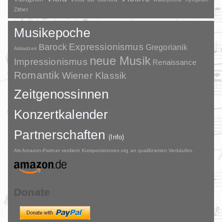
Zither
Musikepoche
Barock
Expressionismus
Gregorianik
Akkadzeit
neue Musik
Impressionismus
Renaissance
Romantik
Wiener Klassik
Zeitgenossinnen
Konzertkalender
Partnerschaften
(Info)
Als Amazon-Partner verdient Komponistinnen.org an qualifizierten Verkäufen.
Donate