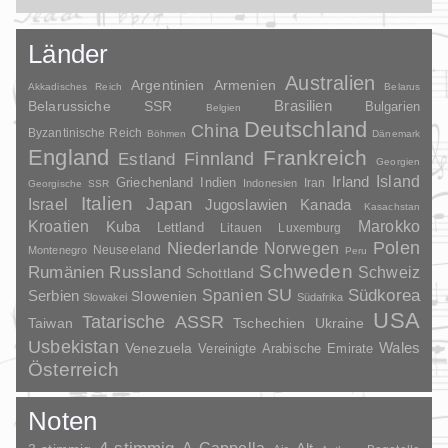
Länder
Australien
Argentinien
Armenien
Akkadisches Reich
Belarus
Brasilien
Belarussiche SSR
Bulgarien
Belgien
Deutschland
China
Byzantinische Reich
Böhmen
Dänemark
England
Frankreich
Finnland
Estland
Georgien
Irland
Island
Griechenland
Indien
Indonesien
Iran
Georgische SSR
Italien
Japan
Israel
Jugoslawien
Kanada
Kasachstan
Kroatien
Marokko
Kuba
Lettland
Litauen
Luxemburg
Polen
Niederlande
Norwegen
Neuseeland
Montenegro
Peru
Schweden
Rumänien
Russland
Schweiz
Schottland
SU
Spanien
Südkorea
Serbien
Slowenien
Slowakei
Südafrika
USA
Tatarische ASSR
Taiwan
Tschechien
Ukraine
Usbekistan
Wales
Venezuela
Vereinigte Arabische Emirate
Österreich
Noten
A-Cappella