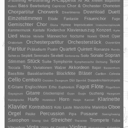
4-stimmig
3-stimmig
Alt
Air
Bagatelle
Anthem
Bass
Chor & Orchester
Chornoten
Bearbeitung
Capriccio
Ballett
Duett
Chorpartitur
Chorwerk
Download
Divertimento
Einzelstimmen
Frauenchor
Fantasie
Etüde
Fuge
Gemischter Chor
Hymne
Improvisation
Gloria
Instrumentalmusik
Klavierauszug
Konzert
Kinderchor
Kammermusik
Kantate
Kyrie
Lied
Oper
Messe
Männerchor
Nocturne
Oktett
Motette
Nonett
Orchesterpartitur
Orchesterstück
Oratorium
Ouvertüre
Partitur
Quartett
Quintett
Präludium
Psalm
Romanze
Rondo
Sopran
Sonate
Solo
Sextett
Septett
Serenade
Scherzo
Sinfonietta
Stück
Stimmen
Suite
Tenor
Symphonie
Symphonische Dichtung
Trio
Akkordeon
Variationen
Toccata
Walzer
Bajan
Bassetthorn
Bläser
Blockflöte
Bassklarinette
Bassflöte
Carillon
Celesta
Cello
Cembalo
Dizi
Doppeltrichtertrompete
Crotales
Daegeum
Djembé
Flöte
Fagott
E-Gitarre
Englischhorn
Erhu
Euphonium
Flügelhorn
Gitarre
Glockenspiel
Guzheng
Gayageum
Guan
Guqin
Haegeum
Klarinette
Harfe
Horn
Handglocke
Holzblock
Huqin
Kannel
Klavier
Kontrabass
Oboe
Marimba
Laute
Mandoline
Koto
Orgel
Percussion
Posaune
Pauke
Pipa
Saenghwang
Streicher
Saxophon
Trompete
Tuba
Sheng
Shō
Theremin
Violine
Viola
Vibraphon
Viola da Gamba
Xylophon
Waterphone