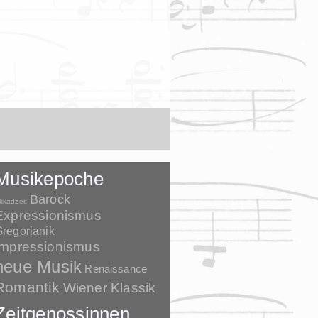
Musikepoche
Barock
kkadzeit
Expressionismus
regorianik
Impressionismus
neue Musik
Renaissance
Romantik
Wiener Klassik
Zeitgenossinnen