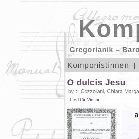
Komp
Gregorianik – Bar
Komponistinnen
O dulcis Jesu
by
Cozzolani, Chiara Marga
Lied
für
Violine