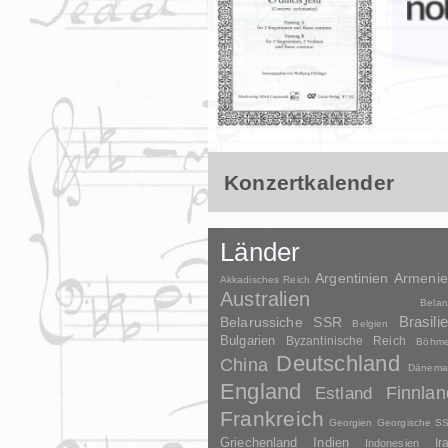
Konzertkalender
Länder
Argentinien
Armeni
Akkadisches Reich
Australien
Belar
Brasili
Belarussiche SSR
Belgien
Bulgarien
Byzantinische Reich
Böhm
Deutschland
China
Dänema
England
Finnlan
Estland
Frankreich
Georgien
Georgische S
Griechenland
Indien
Indonesien
Ir