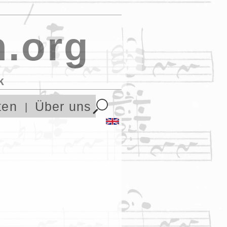
.org
k
ten
Über uns