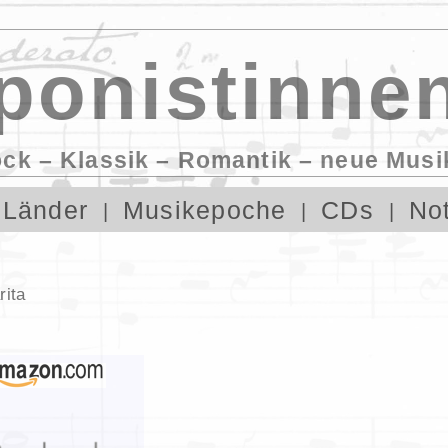
onistinnen
ock – Klassik – Romantik – neue Musi
Länder
Musikepoche
CDs
No
rita