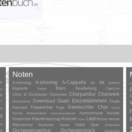
Noten
en
4-stimmig
A-Cappella
3-stimmig
Alt
Air
Anthem
A
Bass
Bagatelle
Bearbeitung
Capriccio
Ballett
us
Chorpartitur
Chorwerk
Chor & Orchester
en
Chornoten
G
Duett
Einzelstimmen
Download
en
Etüde
Divertimento
Gemischter Chor
Frauenchor
Fantasie
Fuge
Gloria
rk
Kammermusik
Kantate
Hymne
Improvisation
Instrumentalmusik
d
Lied
Klavierauszug
Konzert
Kinderchor
Messe
Motette
Kyrie
Oper
SR
Männerchor
Nocturne
Oktett
Nonett
Oratorium
Orchesterpartitur
Orchesterstück
an
Ouvertüre