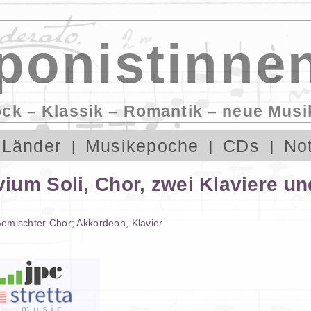
onistinnen
ock – Klassik – Romantik – neue Musi
Länder
Musikepoche
CDs
No
ium Soli, Chor, zwei Klaviere u
emischter Chor
;
Akkordeon
,
Klavier