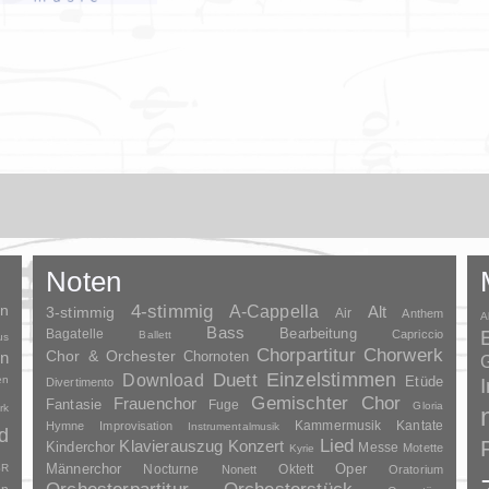
Noten
en
4-stimmig
A-Cappella
3-stimmig
Alt
Air
Anthem
A
Bass
Bagatelle
Bearbeitung
Capriccio
Ballett
us
Chorpartitur
Chorwerk
Chor & Orchester
en
Chornoten
G
Duett
Einzelstimmen
Download
en
Etüde
Divertimento
Gemischter Chor
Frauenchor
Fantasie
Fuge
Gloria
rk
Kammermusik
Kantate
Hymne
Improvisation
Instrumentalmusik
d
Lied
Klavierauszug
Konzert
Kinderchor
Messe
Motette
Kyrie
Oper
SR
Männerchor
Nocturne
Oktett
Nonett
Oratorium