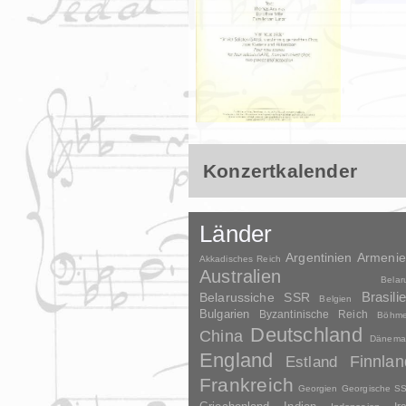
Konzertkalender
Länder
Argentinien
Armeni
Akkadisches Reich
Australien
Belar
Brasili
Belarussiche SSR
Belgien
Bulgarien
Byzantinische Reich
Böhm
Deutschland
China
Dänema
England
Finnlan
Estland
Frankreich
Georgien
Georgische S