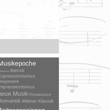
Musikepoche
Barock
kkadzeit
Expressionismus
regorianik
Impressionismus
neue Musik
Renaissance
Romantik
Wiener Klassik