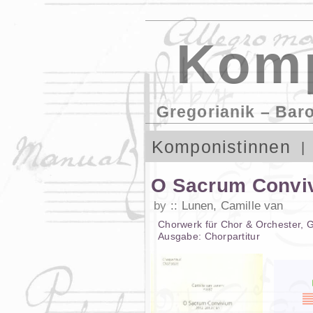
Komp
Gregorianik – Bar
Komponistinnen
O Sacrum Conviv
by
Lunen, Camille van
Chorwerk
für
Chor & Orchester
,
G
Ausgabe:
Chorpartitur