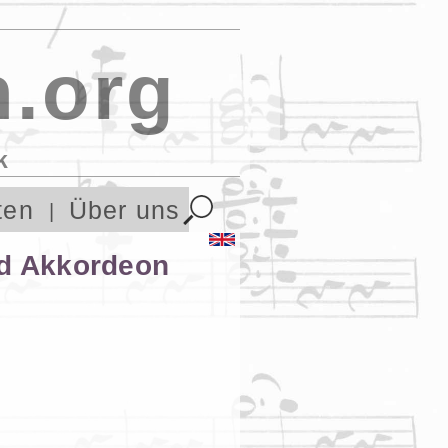
.org
k
ten
Über uns
nd Akkordeon