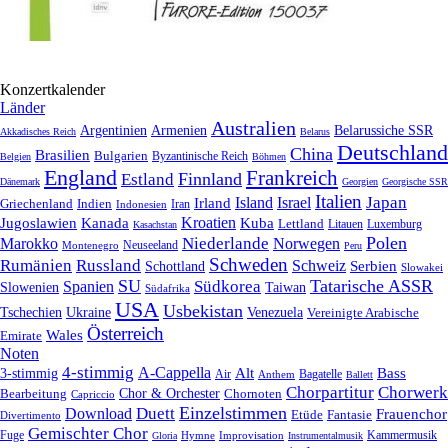
Konzertkalender
Länder
Australien
Armenien
Belarussiche SSR
Argentinien
Akkadisches Reich
Belarus
Deutschland
China
Brasilien
Bulgarien
Byzantinische Reich
Belgien
Böhmen
England
Frankreich
Finnland
Estland
Dänemark
Georgien
Georgische SSR
Italien
Japan
Irland
Island
Israel
Griechenland
Indien
Indonesien
Iran
Kroatien
Jugoslawien
Kanada
Kuba
Lettland
Litauen
Luxemburg
Kasachstan
Polen
Niederlande
Marokko
Norwegen
Neuseeland
Montenegro
Peru
Schweden
Rumänien
Russland
Schweiz
Serbien
Schottland
Slowakei
SU
Tatarische ASSR
Südkorea
Spanien
Taiwan
Slowenien
Südafrika
USA
Usbekistan
Tschechien
Venezuela
Ukraine
Vereinigte Arabische
Österreich
Wales
Emirate
Noten
4-stimmig
A-Cappella
3-stimmig
Alt
Bass
Air
Bagatelle
Anthem
Ballett
Chorpartitur
Chorwerk
Chor & Orchester
Chornoten
Bearbeitung
Capriccio
Einzelstimmen
Download
Duett
Frauenchor
Fantasie
Etüde
Divertimento
Gemischter Chor
Fuge
Hymne
Improvisation
Kammermusik
Gloria
Instrumentalmusik