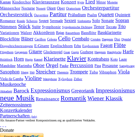
Lied
Klavierauszug
Konzert
Kantate
Kinderchor
Messe
Motette
Kyrie
Orchesterpartitur
Oper
Männerchor
Oktett
Nocturne
Nonett
Oratorium
Partitur
Orchesterstück
Quartett
Quintett
Präludium
Psalm
Ouvertüre
Sonate
Sopran
Solo
Romanze
Sextett
Septett
Serenade
Scherzo
Rondo
Sinfonietta
Stück
Trio
Stimmen
Suite
Tenor
Symphonie
Toccata
Symphonische Dichtung
Akkordeon
Bassklarinette
Variationen
Bassflöte
Walzer
Bajan
Bassetthorn
Cello
Bläser
Blockflöte
Cembalo
Celesta
Dizi
Carillon
Crotales
Daegeum
Djembé
Flöte
Fagott
E-Gitarre
Englischhorn
Doppeltrichtertrompete
Erhu
Euphonium
Gitarre
Harfe
Guzheng
Glockenspiel
Flügelhorn
Gayageum
Guan
Guqin
Haegeum
Handglocke
Klavier
Klarinette
Horn
Kontrabass
Laute
Koto
Holzblock
Huqin
Kannel
Orgel
Oboe
Percussion
Posaune
Marimba
Pauke
Pipa
Mandoline
Saenghwang
Streicher
Viola
Saxophon
Trompete
Tuba
Vibraphon
Sheng
Shō
Theremin
Violine
Viola da Gamba
Zither
Waterphone
Xylophon
Musikepoche
Expressionismus
Impressionismus
Barock
Gregorianik
Akkadzeit
neue Musik
Romantik
Wiener Klassik
Renaissance
Zeitgenossinnen
Konzertkalender
Partnerschaften
(Info)
Als Amazon-Partner verdient Komponistinnen.org an qualifizierten Verkäufen.
Donate