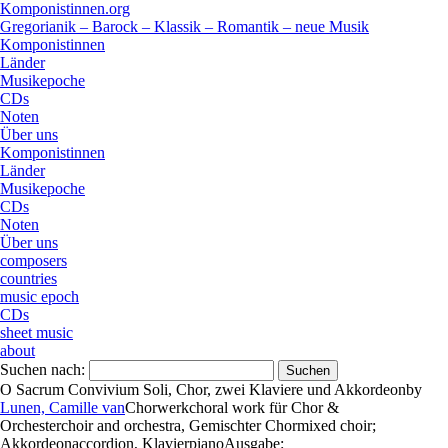
Komponistinnen.org
Gregorianik – Barock – Klassik – Romantik – neue Musik
Komponistinnen
Länder
Musikepoche
CDs
Noten
Über uns
Komponistinnen
Länder
Musikepoche
CDs
Noten
Über uns
composers
countries
music epoch
CDs
sheet music
about
Suchen nach:
O Sacrum Convivium Soli, Chor, zwei Klaviere und Akkordeon
by
Lunen, Camille van
Chorwerk
choral work
für
Chor &
Orchester
choir and orchestra
,
Gemischter Chor
mixed choir
;
Akkordeon
accordion
,
Klavier
piano
Ausgabe: