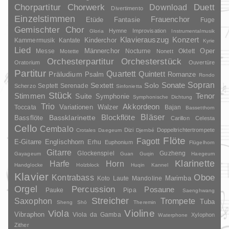
Duett
Chorpartitur
Chorwerk
Download
Divertimento
Einzelstimmen
Frauenchor
Fantasie
Etüde
Fuge
Gemischter Chor
Hymne
Improvisation
Gloria
Instrumentalmusik
Klavierauszug
Konzert
Kinderchor
Kammermusik
Kantate
Kyrie
Lied
Oper
Messe
Männerchor
Nocturne
Oktett
Motette
Nonett
Orchesterpartitur
Orchesterstück
Oratorium
Ouvertüre
Partitur
Quartett
Quintett
Präludium
Psalm
Romanze
Rondo
Sopran
Sonate
Solo
Sextett
Septett
Serenade
Scherzo
Sinfonietta
Stück
Stimmen
Suite
Tenor
Symphonie
Symphonische Dichtung
Trio
Akkordeon
Variationen
Toccata
Walzer
Bajan
Bassetthorn
Bläser
Blockflöte
Bassklarinette
Bassflöte
Carillon
Celesta
Cello
Cembalo
Dizi
Doppeltrichtertrompete
Crotales
Daegeum
Djembé
Flöte
Fagott
E-Gitarre
Englischhorn
Erhu
Euphonium
Flügelhorn
Gitarre
Glockenspiel
Guzheng
Gayageum
Guan
Guqin
Haegeum
Klarinette
Harfe
Horn
Handglocke
Holzblock
Huqin
Kannel
Klavier
Kontrabass
Oboe
Marimba
Laute
Mandoline
Koto
Orgel
Percussion
Posaune
Pauke
Pipa
Saenghwang
Streicher
Saxophon
Trompete
Tuba
Sheng
Shō
Theremin
Violine
Viola
Vibraphon
Viola da Gamba
Xylophon
Waterphone
Zither