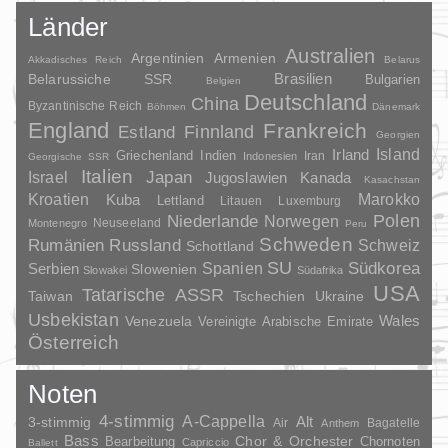
Länder
Australien
Argentinien
Armenien
Akkadisches Reich
Belarus
Brasilien
Belarussiche SSR
Bulgarien
Belgien
Deutschland
China
Byzantinische Reich
Böhmen
Dänemark
England
Frankreich
Finnland
Estland
Georgien
Irland
Island
Griechenland
Indien
Indonesien
Iran
Georgische SSR
Italien
Japan
Israel
Jugoslawien
Kanada
Kasachstan
Kroatien
Marokko
Kuba
Lettland
Litauen
Luxemburg
Polen
Niederlande
Norwegen
Neuseeland
Montenegro
Peru
Schweden
Rumänien
Russland
Schweiz
Schottland
SU
Spanien
Südkorea
Serbien
Slowenien
Slowakei
Südafrika
USA
Tatarische ASSR
Taiwan
Tschechien
Ukraine
Usbekistan
Wales
Venezuela
Vereinigte Arabische Emirate
Österreich
Noten
4-stimmig
A-Cappella
3-stimmig
Alt
Air
Bagatelle
Anthem
Bass
Chor & Orchester
Chornoten
Bearbeitung
Capriccio
Ballett