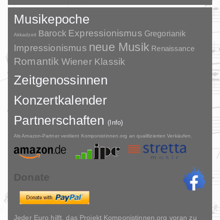
Musikepoche
Barock
Expressionismus
Gregorianik
Akkadzeit
neue Musik
Impressionismus
Renaissance
Romantik
Wiener Klassik
Zeitgenossinnen
Konzertkalender
Partnerschaften
(Info)
Als Amazon-Partner verdient Komponistinnen.org an qualifizierten Verkäufen.
Donate
Jeder Euro hilft, das Projekt Komponistinnen.org voran zu