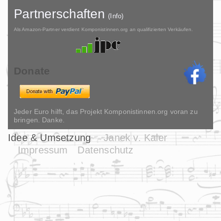
Partnerschaften
(Info)
Als Amazon-Partner verdient Komponistinnen.org an qualifizierten Verkäufen.
Donate
Jeder Euro hilft, das Projekt Komponistinnen.org voran zu
bringen. Danke.
Idee & Umsetzung
Janek v. Kaler
Impressum
Datenschutz