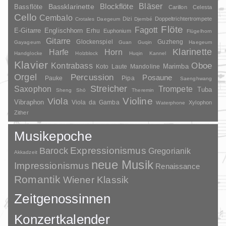
Bläser
Blockflöte
Bassklarinette
Bassflöte
Carillon
Celesta
Cello
Cembalo
Dizi
Doppeltrichtertrompete
Crotales
Daegeum
Djembé
Flöte
Fagott
E-Gitarre
Englischhorn
Erhu
Euphonium
Flügelhorn
Gitarre
Glockenspiel
Guzheng
Gayageum
Guan
Guqin
Haegeum
Klarinette
Harfe
Horn
Handglocke
Holzblock
Huqin
Kannel
Klavier
Kontrabass
Oboe
Marimba
Laute
Mandoline
Koto
Orgel
Percussion
Posaune
Pauke
Pipa
Saenghwang
Streicher
Saxophon
Trompete
Tuba
Sheng
Shō
Theremin
Violine
Viola
Vibraphon
Viola da Gamba
Xylophon
Waterphone
Zither
Musikepoche
Barock
Expressionismus
Gregorianik
Akkadzeit
neue Musik
Impressionismus
Renaissance
Romantik
Wiener Klassik
Zeitgenossinnen
Konzertkalender