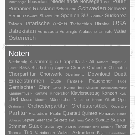
Polen
Niederlande
Norwegen
Neuseeland
Montenegro
Peru
Schweden
Rumänien
Russland
Schweiz
Schottland
SU
Spanien
Südkorea
Serbien
Slowenien
Slowakei
Südafrika
USA
Tatarische ASSR
Taiwan
Tschechien
Ukraine
Usbekistan
Wales
Venezuela
Vereinigte Arabische Emirate
Österreich
Noten
4-stimmig
A-Cappella
3-stimmig
Alt
Air
Bagatelle
Anthem
Bass
Chor & Orchester
Chornoten
Bearbeitung
Capriccio
Ballett
Duett
Chorpartitur
Chorwerk
Download
Divertimento
Einzelstimmen
Frauenchor
Fantasie
Etüde
Fuge
Gemischter Chor
Hymne
Improvisation
Gloria
Instrumentalmusik
Klavierauszug
Konzert
Kinderchor
Kammermusik
Kantate
Kyrie
Lied
Oper
Messe
Männerchor
Nocturne
Oktett
Motette
Nonett
Orchesterpartitur
Orchesterstück
Oratorium
Ouvertüre
Partitur
Quartett
Quintett
Präludium
Psalm
Romanze
Rondo
Sopran
Sonate
Solo
Sextett
Septett
Serenade
Scherzo
Sinfonietta
Stück
Stimmen
Suite
Tenor
Symphonie
Symphonische Dichtung
Trio
Akkordeon
Variationen
Toccata
Walzer
Bajan
Bassetthorn