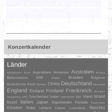
Konzertkalender
Länder
Australien
Argentinien
Armenien
Akkadisches Reich
Belarus
Brasilien
Belarussiche SSR
Bulgarien
Belgien
Deutschland
China
Byzantinische Reich
Böhmen
Dänemark
England
Frankreich
Finnland
Estland
Georgien
Irland
Island
Griechenland
Indien
Indonesien
Iran
Georgische SSR
Italien
Japan
Israel
Jugoslawien
Kanada
Kasachstan
Kroatien
Marokko
Kuba
Lettland
Litauen
Luxemburg