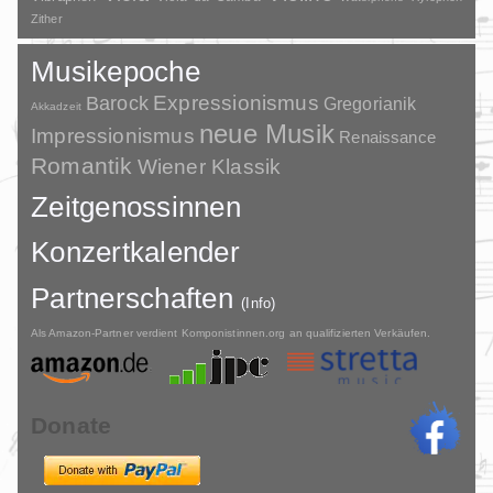
Zither
Musikepoche
Barock
Expressionismus
Gregorianik
Akkadzeit
neue Musik
Impressionismus
Renaissance
Romantik
Wiener Klassik
Zeitgenossinnen
Konzertkalender
Partnerschaften
(Info)
Als Amazon-Partner verdient Komponistinnen.org an qualifizierten Verkäufen.
Donate