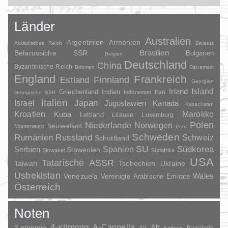
Länder
Australien
Argentinien
Armenien
Akkadisches Reich
Belarus
Brasilien
Belarussiche SSR
Bulgarien
Belgien
Deutschland
China
Byzantinische Reich
Böhmen
Dänemark
England
Frankreich
Finnland
Estland
Georgien
Irland
Island
Griechenland
Indien
Indonesien
Iran
Georgische SSR
Italien
Japan
Israel
Jugoslawien
Kanada
Kasachstan
Kroatien
Marokko
Kuba
Lettland
Litauen
Luxemburg
Polen
Niederlande
Norwegen
Neuseeland
Montenegro
Peru
Schweden
Rumänien
Russland
Schweiz
Schottland
SU
Spanien
Südkorea
Serbien
Slowenien
Slowakei
Südafrika
USA
Tatarische ASSR
Taiwan
Tschechien
Ukraine
Usbekistan
Wales
Venezuela
Vereinigte Arabische Emirate
Österreich
Noten
4-stimmig
A-Cappella
3-stimmig
Alt