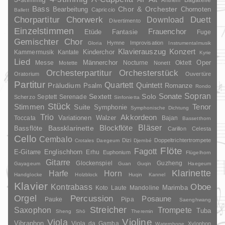
Air
Bagatelle
Anthem
Bass
Chor & Orchester
Chornoten
Bearbeitung
Capriccio
Ballett
Duett
Chorpartitur
Chorwerk
Download
Divertimento
Einzelstimmen
Frauenchor
Fantasie
Etüde
Fuge
Gemischter Chor
Hymne
Improvisation
Gloria
Instrumentalmusik
Klavierauszug
Konzert
Kinderchor
Kammermusik
Kantate
Kyrie
Lied
Oper
Messe
Männerchor
Nocturne
Oktett
Motette
Nonett
Orchesterpartitur
Orchesterstück
Oratorium
Ouvertüre
Partitur
Quartett
Quintett
Präludium
Psalm
Romanze
Rondo
Sopran
Sonate
Solo
Sextett
Septett
Serenade
Scherzo
Sinfonietta
Stück
Stimmen
Suite
Tenor
Symphonie
Symphonische Dichtung
Trio
Akkordeon
Variationen
Toccata
Walzer
Bajan
Bassetthorn
Bläser
Blockflöte
Bassklarinette
Bassflöte
Carillon
Celesta
Cello
Cembalo
Dizi
Doppeltrichtertrompete
Crotales
Daegeum
Djembé
Flöte
Fagott
E-Gitarre
Englischhorn
Erhu
Euphonium
Flügelhorn
Gitarre
Glockenspiel
Guzheng
Gayageum
Guan
Guqin
Haegeum
Klarinette
Harfe
Horn
Handglocke
Holzblock
Huqin
Kannel
Klavier
Kontrabass
Oboe
Marimba
Laute
Mandoline
Koto
Orgel
Percussion
Posaune
Pauke
Pipa
Saenghwang
Streicher
Saxophon
Trompete
Tuba
Sheng
Shō
Theremin
Violine
Viola
Vibraphon
Viola da Gamba
Xylophon
Waterphone