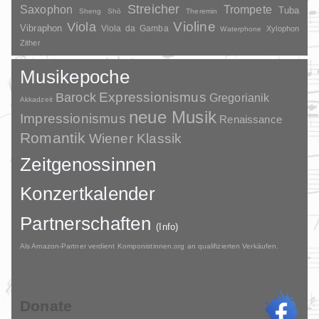
Streicher
Saxophon
Trompete
Tuba
Sheng
Shō
Theremin
Violine
Viola
Vibraphon
Viola da Gamba
Xylophon
Waterphone
Zither
Musikepoche
Barock
Expressionismus
Gregorianik
Akkadzeit
neue Musik
Impressionismus
Renaissance
Romantik
Wiener Klassik
Zeitgenossinnen
Konzertkalender
Partnerschaften
(Info)
Als Amazon-Partner verdient Komponistinnen.org an qualifizierten Verkäufen.
Donate