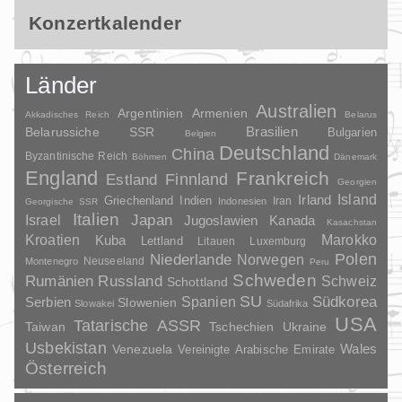
Konzertkalender
Länder
Australien
Argentinien
Armenien
Akkadisches Reich
Belarus
Brasilien
Belarussiche SSR
Bulgarien
Belgien
Deutschland
China
Byzantinische Reich
Böhmen
Dänemark
England
Frankreich
Finnland
Estland
Georgien
Irland
Island
Griechenland
Indien
Indonesien
Iran
Georgische SSR
Italien
Japan
Israel
Jugoslawien
Kanada
Kasachstan
Kroatien
Marokko
Kuba
Lettland
Litauen
Luxemburg
Polen
Niederlande
Norwegen
Neuseeland
Montenegro
Peru
Schweden
Rumänien
Russland
Schweiz
Schottland
SU
Spanien
Südkorea
Serbien
Slowenien
Slowakei
Südafrika
USA
Tatarische ASSR
Taiwan
Tschechien
Ukraine
Usbekistan
Wales
Venezuela
Vereinigte Arabische Emirate
Österreich