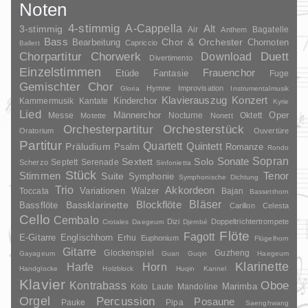
Noten
4-stimmig
A-Cappella
3-stimmig
Alt
Air
Bagatelle
Anthem
Bass
Chor & Orchester
Chornoten
Bearbeitung
Capriccio
Ballett
Duett
Chorpartitur
Chorwerk
Download
Divertimento
Einzelstimmen
Frauenchor
Fantasie
Etüde
Fuge
Gemischter Chor
Hymne
Improvisation
Gloria
Instrumentalmusik
Klavierauszug
Konzert
Kinderchor
Kammermusik
Kantate
Kyrie
Lied
Oper
Messe
Männerchor
Nocturne
Oktett
Motette
Nonett
Orchesterpartitur
Orchesterstück
Oratorium
Ouvertüre
Partitur
Quartett
Quintett
Präludium
Psalm
Romanze
Rondo
Sopran
Sonate
Solo
Sextett
Septett
Serenade
Scherzo
Sinfonietta
Stück
Stimmen
Suite
Tenor
Symphonie
Symphonische Dichtung
Trio
Akkordeon
Variationen
Toccata
Walzer
Bajan
Bassetthorn
Bläser
Blockflöte
Bassklarinette
Bassflöte
Carillon
Celesta
Cello
Cembalo
Dizi
Doppeltrichtertrompete
Crotales
Daegeum
Djembé
Flöte
Fagott
E-Gitarre
Englischhorn
Erhu
Euphonium
Flügelhorn
Gitarre
Glockenspiel
Guzheng
Gayageum
Guan
Guqin
Haegeum
Klarinette
Harfe
Horn
Handglocke
Holzblock
Huqin
Kannel
Klavier
Kontrabass
Oboe
Marimba
Laute
Mandoline
Koto
Orgel
Percussion
Posaune
Pauke
Pipa
Saenghwang