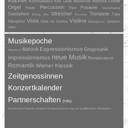
Klavier
Kontrabass
Oboe
Marimba
Laute
Mandoline
Koto
Orgel
Percussion
Posaune
Pauke
Pipa
Saenghwang
Streicher
Saxophon
Trompete
Tuba
Sheng
Shō
Theremin
Violine
Viola
Vibraphon
Viola da Gamba
Xylophon
Waterphone
Zither
Musikepoche
Barock
Expressionismus
Gregorianik
Akkadzeit
neue Musik
Impressionismus
Renaissance
Romantik
Wiener Klassik
Zeitgenossinnen
Konzertkalender
Partnerschaften
(Info)
Als Amazon-Partner verdient Komponistinnen.org an qualifizierten Verkäufen.