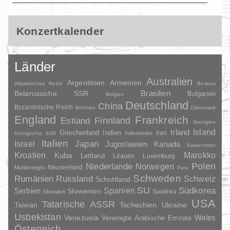
Konzertkalender
Länder
Australien
Argentinien
Armenien
Akkadisches Reich
Belarus
Brasilien
Belarussiche SSR
Bulgarien
Belgien
Deutschland
China
Byzantinische Reich
Böhmen
Dänemark
England
Frankreich
Finnland
Estland
Georgien
Irland
Island
Griechenland
Indien
Indonesien
Iran
Georgische SSR
Italien
Japan
Israel
Jugoslawien
Kanada
Kasachstan
Kroatien
Marokko
Kuba
Lettland
Litauen
Luxemburg
Polen
Niederlande
Norwegen
Neuseeland
Montenegro
Peru
Schweden
Rumänien
Russland
Schweiz
Schottland
SU
Spanien
Südkorea
Serbien
Slowenien
Slowakei
Südafrika
USA
Tatarische ASSR
Taiwan
Tschechien
Ukraine
Usbekistan
Wales
Venezuela
Vereinigte Arabische Emirate
Österreich