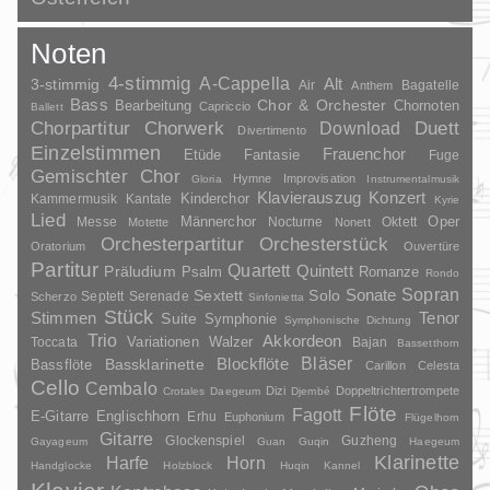
Noten
4-stimmig
A-Cappella
3-stimmig
Alt
Air
Bagatelle
Anthem
Bass
Chor & Orchester
Chornoten
Bearbeitung
Capriccio
Ballett
Duett
Chorpartitur
Chorwerk
Download
Divertimento
Einzelstimmen
Frauenchor
Fantasie
Etüde
Fuge
Gemischter Chor
Hymne
Improvisation
Gloria
Instrumentalmusik
Klavierauszug
Konzert
Kinderchor
Kammermusik
Kantate
Kyrie
Lied
Oper
Messe
Männerchor
Nocturne
Oktett
Motette
Nonett
Orchesterpartitur
Orchesterstück
Oratorium
Ouvertüre
Partitur
Quartett
Quintett
Präludium
Psalm
Romanze
Rondo
Sopran
Sonate
Solo
Sextett
Septett
Serenade
Scherzo
Sinfonietta
Stück
Stimmen
Suite
Tenor
Symphonie
Symphonische Dichtung
Trio
Akkordeon
Variationen
Toccata
Walzer
Bajan
Bassetthorn
Bläser
Blockflöte
Bassklarinette
Bassflöte
Carillon
Celesta
Cello
Cembalo
Dizi
Doppeltrichtertrompete
Crotales
Daegeum
Djembé
Flöte
Fagott
E-Gitarre
Englischhorn
Erhu
Euphonium
Flügelhorn
Gitarre
Glockenspiel
Guzheng
Gayageum
Guan
Guqin
Haegeum
Klarinette
Harfe
Horn
Handglocke
Holzblock
Huqin
Kannel