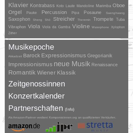
Klavier
Kontrabass
Oboe
Marimba
Laute
Mandoline
Koto
Orgel
Percussion
Posaune
Pauke
Pipa
Saenghwang
Streicher
Saxophon
Trompete
Tuba
Sheng
Shō
Theremin
Violine
Viola
Vibraphon
Viola da Gamba
Xylophon
Waterphone
Zither
Musikepoche
Barock
Expressionismus
Gregorianik
Akkadzeit
neue Musik
Impressionismus
Renaissance
Romantik
Wiener Klassik
Zeitgenossinnen
Konzertkalender
Partnerschaften
(Info)
Als Amazon-Partner verdient Komponistinnen.org an qualifizierten Verkäufen.