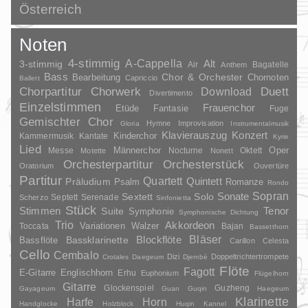
Österreich
Noten
4-stimmig
A-Cappella
3-stimmig
Alt
Air
Bagatelle
Anthem
Bass
Chor & Orchester
Chornoten
Bearbeitung
Capriccio
Ballett
Duett
Chorpartitur
Chorwerk
Download
Divertimento
Einzelstimmen
Frauenchor
Fantasie
Etüde
Fuge
Gemischter Chor
Hymne
Improvisation
Gloria
Instrumentalmusik
Klavierauszug
Konzert
Kinderchor
Kammermusik
Kantate
Kyrie
Lied
Oper
Messe
Männerchor
Nocturne
Oktett
Motette
Nonett
Orchesterpartitur
Orchesterstück
Oratorium
Ouvertüre
Partitur
Quartett
Quintett
Präludium
Psalm
Romanze
Rondo
Sopran
Sonate
Solo
Sextett
Septett
Serenade
Scherzo
Sinfonietta
Stück
Stimmen
Suite
Tenor
Symphonie
Symphonische Dichtung
Trio
Akkordeon
Variationen
Toccata
Walzer
Bajan
Bassetthorn
Bläser
Blockflöte
Bassklarinette
Bassflöte
Carillon
Celesta
Cello
Cembalo
Dizi
Doppeltrichtertrompete
Crotales
Daegeum
Djembé
Flöte
Fagott
E-Gitarre
Englischhorn
Erhu
Euphonium
Flügelhorn
Gitarre
Glockenspiel
Guzheng
Gayageum
Guan
Guqin
Haegeum
Klarinette
Harfe
Horn
Handglocke
Holzblock
Huqin
Kannel