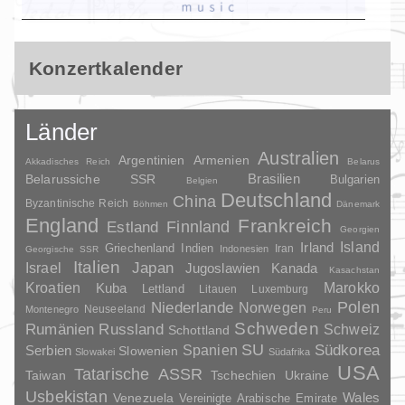
Konzertkalender
Länder
Australien
Argentinien
Armenien
Akkadisches Reich
Belarus
Brasilien
Belarussiche SSR
Bulgarien
Belgien
Deutschland
China
Byzantinische Reich
Böhmen
Dänemark
England
Frankreich
Finnland
Estland
Georgien
Irland
Island
Griechenland
Indien
Indonesien
Iran
Georgische SSR
Italien
Japan
Israel
Jugoslawien
Kanada
Kasachstan
Kroatien
Marokko
Kuba
Lettland
Litauen
Luxemburg
Polen
Niederlande
Norwegen
Neuseeland
Montenegro
Peru
Schweden
Rumänien
Russland
Schweiz
Schottland
SU
Spanien
Südkorea
Serbien
Slowenien
Slowakei
Südafrika
USA
Tatarische ASSR
Taiwan
Tschechien
Ukraine
Usbekistan
Wales
Venezuela
Vereinigte Arabische Emirate