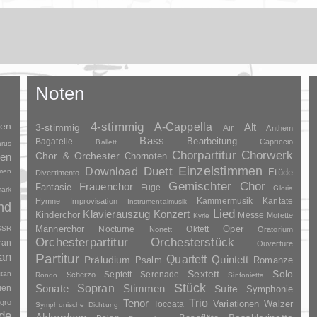
Noten
ien
4-stimmig
A-Cappella
3-stimmig
Alt
Air
Anthem
Bass
Bagatelle
Bearbeitung
Capriccio
Ballett
arus
Chorpartitur
Chorwerk
Chor & Orchester
ien
Chornoten
Duett
Einzelstimmen
Download
men
Etüde
Divertimento
Gemischter Chor
Frauenchor
Fantasie
Fuge
Gloria
ark
Kammermusik
Kantate
Hymne
Improvisation
Instrumentalmusik
nd
Lied
Klavierauszug
Konzert
Kinderchor
Messe
Motette
Kyrie
Oper
SSR
Männerchor
Nocturne
Oktett
Nonett
Oratorium
Orchesterpartitur
Orchesterstück
ran
Ouvertüre
an
Partitur
Quartett
Quintett
Präludium
Psalm
Romanze
Solo
Sextett
tan
Septett
Serenade
Scherzo
Rondo
Sinfonietta
Stück
Sopran
Sonate
uen
Stimmen
Suite
Symphonie
Trio
gro
Tenor
Variationen
Toccata
Walzer
Symphonische Dichtung
de