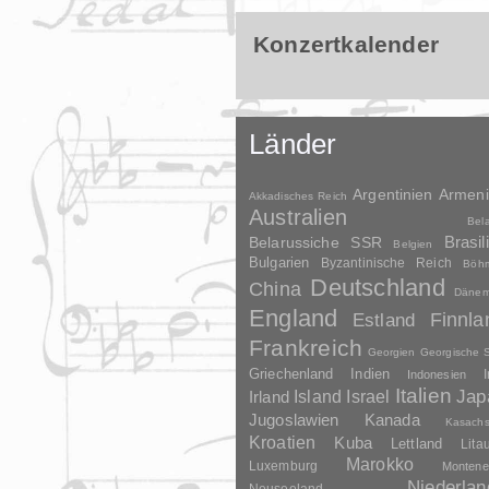
Konzertkalender
Länder
Argentinien
Armen
Akkadisches Reich
Australien
Bel
Brasil
Belarussiche SSR
Belgien
Bulgarien
Byzantinische Reich
Böh
Deutschland
China
Dänem
England
Finnla
Estland
Frankreich
Georgien
Georgische 
Griechenland
Indien
Indonesien
I
Italien
Jap
Irland
Island
Israel
Jugoslawien
Kanada
Kasachs
Kroatien
Kuba
Lettland
Lita
Marokko
Luxemburg
Montene
Niederlan