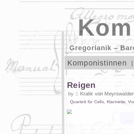
Komp
Gregorianik – Bar
Komponistinnen
Reigen
by
Kralik von Meyrswalden
Quartett
für
Cello
,
Klarinette
,
Vio