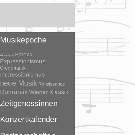
Musikepoche
Barock
Akkadzeit
Expressionismus
Gregorianik
Impressionismus
neue Musik
Renaissance
Romantik
Wiener Klassik
Zeitgenossinnen
Konzertkalender