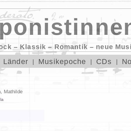
onistinne
ock – Klassik – Romantik – neue Mus
Länder
Musikepoche
CDs
No
, Mathilde
la