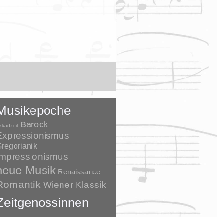
Musikepoche
Barock
kkadzeit
Expressionismus
regorianik
Impressionismus
neue Musik
Renaissance
Romantik
Wiener Klassik
Zeitgenossinnen