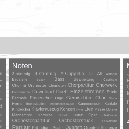
Noten
en
4-stimmig
A-Cappella
3-stimmig
Alt
Air
Anthem
A
Bass
Bagatelle
Bearbeitung
Capriccio
Ballett
us
Chorpartitur
Chorwerk
Chor & Orchester
en
Chornoten
G
Duett
Einzelstimmen
Download
en
Etüde
Divertimento
Gemischter Chor
Frauenchor
Fantasie
Fuge
Gloria
rk
Kammermusik
Kantate
Hymne
Improvisation
Instrumentalmusik
d
Lied
Klavierauszug
Konzert
Kinderchor
Messe
Motette
Kyrie
Oper
SR
Männerchor
Nocturne
Oktett
Nonett
Oratorium
Orchesterpartitur
Orchesterstück
an
Ouvertüre
n
Partitur
Quartett
Quintett
Präludium
Psalm
Romanze