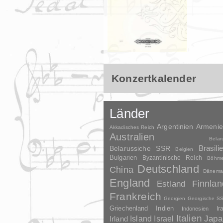
Konzertkalender
Länder
Argentinien
Armeni
Akkadisches Reich
Australien
Belar
Brasili
Belarussiche SSR
Belgien
Bulgarien
Byzantinische Reich
Böhm
Deutschland
China
Dänema
England
Finnlan
Estland
Frankreich
Georgien
Georgische S
Griechenland
Indien
Indonesien
Ir
Italien
Japa
Irland
Island
Israel