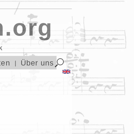
.org
k
ten
Über uns