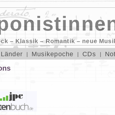
onistinnen
ock – Klassik – Romantik – neue Musi
Länder
Musikepoche
CDs
No
ons