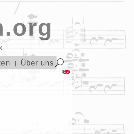
.org
k
ten
Über uns