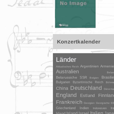
Konzertkalender
Länder
Argentinien
Armeni
Akkadisches Reich
Australien
Belar
Brasili
Belarussiche SSR
Belgien
Bulgarien
Byzantinische Reich
Böhm
Deutschland
China
Dänema
England
Finnlan
Estland
Frankreich
Georgien
Georgische S
Griechenland
Indien
Indonesien
Ir
Italien
Japa
Irland
Island
Israel