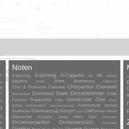
Noten
en
4-stimmig
A-Cappella
3-stimmig
Alt
Air
Anthem
A
Bass
Bagatelle
Bearbeitung
Capriccio
Ballett
us
Chorpartitur
Chorwerk
Chor & Orchester
en
Chornoten
G
Duett
Einzelstimmen
Download
en
Etüde
Divertimento
Gemischter Chor
Frauenchor
Fantasie
Fuge
Gloria
rk
Kammermusik
Kantate
Hymne
Improvisation
Instrumentalmusik
d
Lied
Klavierauszug
Konzert
Kinderchor
Messe
Motette
Kyrie
Oper
SR
Männerchor
Nocturne
Oktett
Nonett
Oratorium
Orchesterpartitur
Orchesterstück
an
Ouvertüre
n
Partitur
Quartett