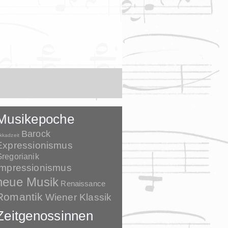
Musikepoche
Barock
kkadzeit
Expressionismus
regorianik
Impressionismus
neue Musik
Renaissance
Romantik
Wiener Klassik
Zeitgenossinnen