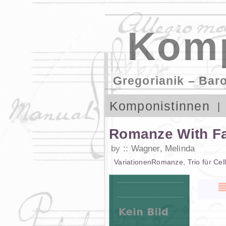
Komp
Gregorianik – Bar
Komponistinnen
Romanze With Fa
by
Wagner, Melinda
Variationen
Romanze
,
Trio
für
Cel