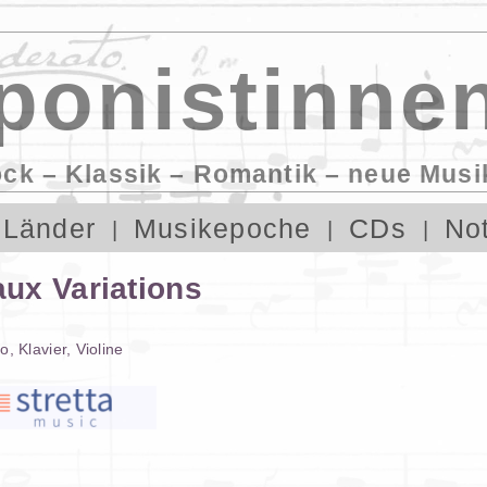
onistinnen
ock – Klassik – Romantik – neue Musi
Länder
Musikepoche
CDs
No
ux Variations
lo
,
Klavier
,
Violine