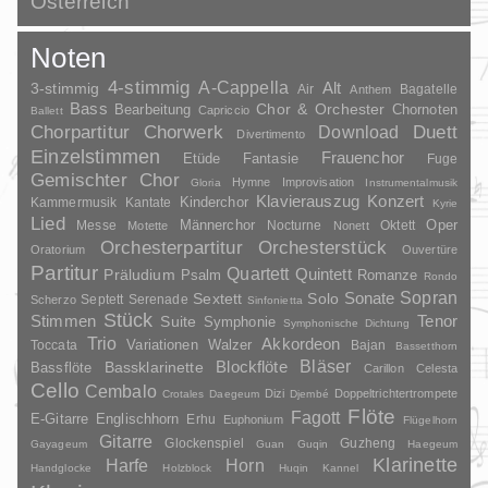
Österreich
Noten
4-stimmig
A-Cappella
3-stimmig
Alt
Air
Bagatelle
Anthem
Bass
Chor & Orchester
Chornoten
Bearbeitung
Capriccio
Ballett
Duett
Chorpartitur
Chorwerk
Download
Divertimento
Einzelstimmen
Frauenchor
Fantasie
Etüde
Fuge
Gemischter Chor
Hymne
Improvisation
Gloria
Instrumentalmusik
Klavierauszug
Konzert
Kinderchor
Kammermusik
Kantate
Kyrie
Lied
Oper
Messe
Männerchor
Nocturne
Oktett
Motette
Nonett
Orchesterpartitur
Orchesterstück
Oratorium
Ouvertüre
Partitur
Quartett
Quintett
Präludium
Psalm
Romanze
Rondo
Sopran
Sonate
Solo
Sextett
Septett
Serenade
Scherzo
Sinfonietta
Stück
Stimmen
Suite
Tenor
Symphonie
Symphonische Dichtung
Trio
Akkordeon
Variationen
Toccata
Walzer
Bajan
Bassetthorn
Bläser
Blockflöte
Bassklarinette
Bassflöte
Carillon
Celesta
Cello
Cembalo
Dizi
Doppeltrichtertrompete
Crotales
Daegeum
Djembé
Flöte
Fagott
E-Gitarre
Englischhorn
Erhu
Euphonium
Flügelhorn
Gitarre
Glockenspiel
Guzheng
Gayageum
Guan
Guqin
Haegeum
Klarinette
Harfe
Horn
Handglocke
Holzblock
Huqin
Kannel