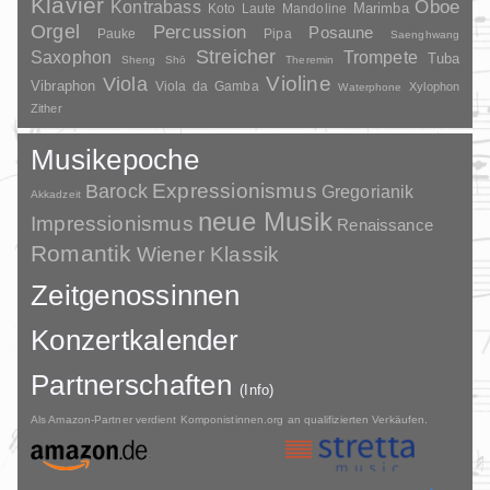
Klavier
Kontrabass
Oboe
Marimba
Laute
Mandoline
Koto
Orgel
Percussion
Posaune
Pauke
Pipa
Saenghwang
Streicher
Saxophon
Trompete
Tuba
Sheng
Shō
Theremin
Violine
Viola
Vibraphon
Viola da Gamba
Xylophon
Waterphone
Zither
Musikepoche
Barock
Expressionismus
Gregorianik
Akkadzeit
neue Musik
Impressionismus
Renaissance
Romantik
Wiener Klassik
Zeitgenossinnen
Konzertkalender
Partnerschaften
(Info)
Als Amazon-Partner verdient Komponistinnen.org an qualifizierten Verkäufen.