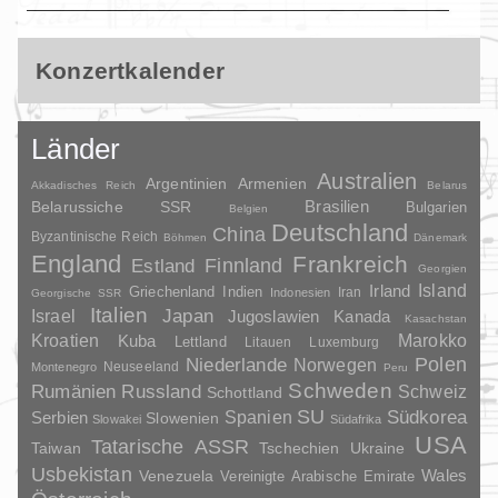
Konzertkalender
Länder
Australien
Argentinien
Armenien
Akkadisches Reich
Belarus
Brasilien
Belarussiche SSR
Bulgarien
Belgien
Deutschland
China
Byzantinische Reich
Böhmen
Dänemark
England
Frankreich
Finnland
Estland
Georgien
Irland
Island
Griechenland
Indien
Indonesien
Iran
Georgische SSR
Italien
Japan
Israel
Jugoslawien
Kanada
Kasachstan
Kroatien
Marokko
Kuba
Lettland
Litauen
Luxemburg
Polen
Niederlande
Norwegen
Neuseeland
Montenegro
Peru
Schweden
Rumänien
Russland
Schweiz
Schottland
SU
Spanien
Südkorea
Serbien
Slowenien
Slowakei
Südafrika
USA
Tatarische ASSR
Taiwan
Tschechien
Ukraine
Usbekistan
Wales
Venezuela
Vereinigte Arabische Emirate