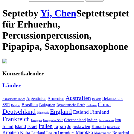
Septet
by
Yi, Chen
Septett
septet
für
Erhu
erhu
,
Percussion
percussion
,
Pipa
pipa
,
Saxophon
saxophone
Konzertkalender
Länder
Australien
Armenien
Belarussiche
Argentinien
Akkadisches Reich
Belarus
China
SSR
Brasilien
Bulgarien
Byzantinische Reich
Belgien
Böhmen
Deutschland
England
Finnland
Estland
Dänemark
Frankreich
Griechenland
Indien
Indonesien
Iran
Georgien
Georgische SSR
Italien
Japan
Irland
Island
Israel
Jugoslawien
Kanada
Kasachstan
Kroatien
Marokko
Kuba
Lettland
Litauen
Luxemburg
Neuseeland
Montenegro