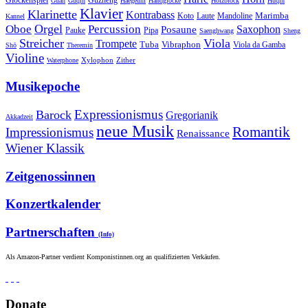
Guzheng
Glockenspiel
Guan
Guqin
Haegeum
Handglocke
Holzblock
Huqin
Klavier
Klarinette
Kontrabass
Marimba
Laute
Koto
Mandoline
Kannel
Orgel
Oboe
Percussion
Saxophon
Posaune
Pauke
Pipa
Saenghwang
Sheng
Streicher
Viola
Trompete
Tuba
Vibraphon
Viola da Gamba
Shō
Theremin
Violine
Zither
Waterphone
Xylophon
Musikepoche
Expressionismus
Barock
Gregorianik
Akkadzeit
neue Musik
Romantik
Impressionismus
Renaissance
Wiener Klassik
Zeitgenossinnen
Konzertkalender
Partnerschaften
(Info)
Als Amazon-Partner verdient Komponistinnen.org an qualifizierten Verkäufen.
Donate