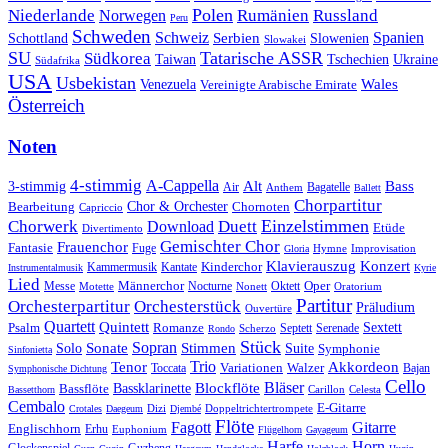
Polen
Rumänien
Niederlande
Russland
Norwegen
Peru
Schweden
Schweiz
Serbien
Spanien
Schottland
Slowenien
Slowakei
SU
Tatarische ASSR
Südkorea
Taiwan
Tschechien
Ukraine
Südafrika
USA
Usbekistan
Wales
Venezuela
Vereinigte Arabische Emirate
Österreich
Noten
4-stimmig
A-Cappella
3-stimmig
Alt
Bass
Air
Bagatelle
Anthem
Ballett
Chorpartitur
Chor & Orchester
Chornoten
Bearbeitung
Capriccio
Einzelstimmen
Chorwerk
Download
Duett
Etüde
Divertimento
Gemischter Chor
Frauenchor
Fantasie
Fuge
Hymne
Improvisation
Gloria
Klavierauszug
Konzert
Kantate
Kinderchor
Kammermusik
Instrumentalmusik
Kyrie
Lied
Oper
Messe
Männerchor
Oktett
Motette
Nocturne
Nonett
Oratorium
Partitur
Orchesterpartitur
Orchesterstück
Präludium
Ouvertüre
Quartett
Quintett
Psalm
Romanze
Sextett
Septett
Serenade
Scherzo
Rondo
Stück
Sonate
Sopran
Solo
Stimmen
Suite
Symphonie
Sinfonietta
Trio
Akkordeon
Tenor
Variationen
Toccata
Walzer
Bajan
Symphonische Dichtung
Cello
Bläser
Blockflöte
Bassklarinette
Bassflöte
Celesta
Bassetthorn
Carillon
Cembalo
E-Gitarre
Dizi
Doppeltrichtertrompete
Crotales
Daegeum
Djembé
Flöte
Gitarre
Fagott
Englischhorn
Erhu
Euphonium
Flügelhorn
Gayageum
Harfe
Horn