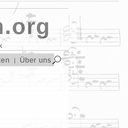
.org
k
ten
Über uns