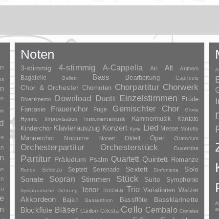
Noten
en
4-stimmig
A-Cappella
3-stimmig
Alt
Air
Anthem
A
Bass
Bagatelle
Bearbeitung
Capriccio
Ballett
us
Chorpartitur
Chorwerk
Chor & Orchester
en
Chornoten
G
Duett
Einzelstimmen
Download
en
Etüde
Divertimento
Gemischter Chor
Frauenchor
Fantasie
Fuge
Gloria
rk
Kammermusik
Kantate
Hymne
Improvisation
Instrumentalmusik
d
Lied
Klavierauszug
Konzert
Kinderchor
Messe
Motette
Kyrie
Oper
SR
Männerchor
Nocturne
Oktett
Nonett
Oratorium
Orchesterpartitur
Orchesterstück
an
Ouvertüre
n
Partitur
Quartett
Quintett
Präludium
Psalm
Romanze
Solo
Sextett
an
Septett
Serenade
Scherzo
Rondo
Sinfonietta
Stück
Sopran
Sonate
en
Stimmen
Suite
Symphonie
Trio
ro
Tenor
Variationen
Toccata
Walzer
Symphonische Dichtung
e
Akkordeon
Bassklarinette
Bassflöte
Bajan
Bassetthorn
A
n
Cello
Bläser
Blockflöte
Cembalo
a
Carillon
Celesta
Crotales