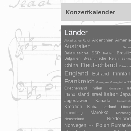
Konzertkalender
Länder
Argentinien
Armeni
Akkadisches Reich
Australien
Belar
Brasili
Belarussiche SSR
Belgien
Bulgarien
Byzantinische Reich
Böhm
Deutschland
China
Dänema
England
Finnlan
Estland
Frankreich
Georgien
Georgische S
Griechenland
Indien
Indonesien
Ir
Italien
Japa
Irland
Island
Israel
Jugoslawien
Kanada
Kasachst
Kroatien
Kuba
Lettland
Litau
Marokko
Luxemburg
Monteneg
Niederland
Neuseeland
Polen
Rumänie
Norwegen
Peru