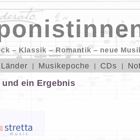
onistinnen
ock – Klassik – Romantik – neue Musi
Länder
Musikepoche
CDs
No
 und ein Ergebnis