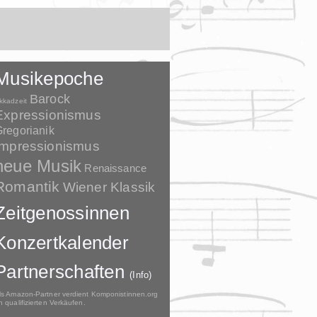
Musikepoche
Barock
kkadzeit
Expressionismus
regorianik
Impressionismus
neue Musik
Renaissance
Romantik
Wiener Klassik
Zeitgenossinnen
Konzertkalender
Partnerschaften
(Info)
ls Amazon-Partner verdient Komponistinnen.org
n qualifizierten Verkäufen.