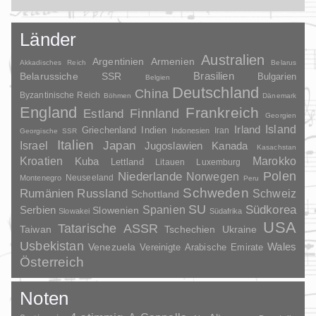
Länder
Australien
Argentinien
Armenien
Akkadisches Reich
Belarus
Brasilien
Belarussiche SSR
Bulgarien
Belgien
Deutschland
China
Byzantinische Reich
Böhmen
Dänemark
England
Frankreich
Finnland
Estland
Georgien
Irland
Island
Griechenland
Indien
Indonesien
Iran
Georgische SSR
Italien
Japan
Israel
Jugoslawien
Kanada
Kasachstan
Kroatien
Marokko
Kuba
Lettland
Litauen
Luxemburg
Polen
Niederlande
Norwegen
Neuseeland
Montenegro
Peru
Schweden
Rumänien
Russland
Schweiz
Schottland
SU
Spanien
Südkorea
Serbien
Slowenien
Slowakei
Südafrika
USA
Tatarische ASSR
Taiwan
Tschechien
Ukraine
Usbekistan
Wales
Venezuela
Vereinigte Arabische Emirate
Österreich
Noten