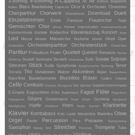
4-stimmig
A-Cappella
3-stimmig
Alt
Air
Bagatelle
Anthem
Bass
Chor & Orchester
Chornoten
Bearbeitung
Capriccio
Ballett
Duett
Chorpartitur
Chorwerk
Download
Divertimento
Einzelstimmen
Frauenchor
Fantasie
Etüde
Fuge
Gemischter Chor
Hymne
Improvisation
Gloria
Instrumentalmusik
Klavierauszug
Konzert
Kinderchor
Kammermusik
Kantate
Kyrie
Lied
Oper
Messe
Männerchor
Nocturne
Oktett
Motette
Nonett
Orchesterpartitur
Orchesterstück
Oratorium
Ouvertüre
Partitur
Quartett
Quintett
Präludium
Psalm
Romanze
Rondo
Sopran
Sonate
Solo
Sextett
Septett
Serenade
Scherzo
Sinfonietta
Stück
Stimmen
Suite
Tenor
Symphonie
Symphonische Dichtung
Trio
Akkordeon
Variationen
Toccata
Walzer
Bajan
Bassetthorn
Bläser
Blockflöte
Bassklarinette
Bassflöte
Carillon
Celesta
Cello
Cembalo
Dizi
Doppeltrichtertrompete
Crotales
Daegeum
Djembé
Flöte
Fagott
E-Gitarre
Englischhorn
Erhu
Euphonium
Flügelhorn
Gitarre
Glockenspiel
Guzheng
Gayageum
Guan
Guqin
Haegeum
Klarinette
Harfe
Horn
Handglocke
Holzblock
Huqin
Kannel
Klavier
Kontrabass
Oboe
Marimba
Laute
Mandoline
Koto
Orgel
Percussion
Posaune
Pauke
Pipa
Saenghwang
Streicher
Saxophon
Trompete
Tuba
Sheng
Shō
Theremin
Violine
Viola