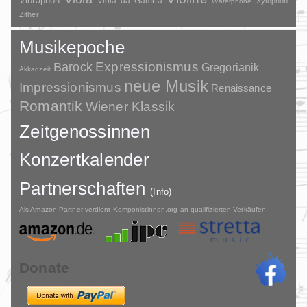
Vibraphon
Viola da Gamba
Xylophon
Waterphone
Zither
Musikepoche
Barock
Expressionismus
Gregorianik
Akkadzeit
neue Musik
Impressionismus
Renaissance
Romantik
Wiener Klassik
Zeitgenossinnen
Konzertkalender
Partnerschaften
(Info)
Als Amazon-Partner verdient Komponistinnen.org an qualifizierten Verkäufen.
Donate