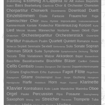
4-stimmig
A-Cappella
3-stimmig
Alt
Air
Bagatelle
Anthem
Bass
Chor & Orchester
Chornoten
Bearbeitung
Capriccio
Ballett
Duett
Chorpartitur
Chorwerk
Download
Divertimento
Einzelstimmen
Frauenchor
Fantasie
Etüde
Fuge
Gemischter Chor
Hymne
Improvisation
Gloria
Instrumentalmusik
Klavierauszug
Konzert
Kinderchor
Kammermusik
Kantate
Kyrie
Lied
Oper
Messe
Männerchor
Nocturne
Oktett
Motette
Nonett
Orchesterpartitur
Orchesterstück
Oratorium
Ouvertüre
Partitur
Quartett
Quintett
Präludium
Psalm
Romanze
Rondo
Sopran
Sonate
Solo
Sextett
Septett
Serenade
Scherzo
Sinfonietta
Stück
Stimmen
Suite
Tenor
Symphonie
Symphonische Dichtung
Trio
Akkordeon
Variationen
Toccata
Walzer
Bajan
Bassetthorn
Bläser
Blockflöte
Bassklarinette
Bassflöte
Carillon
Celesta
Cello
Cembalo
Dizi
Doppeltrichtertrompete
Crotales
Daegeum
Djembé
Flöte
Fagott
E-Gitarre
Englischhorn
Erhu
Euphonium
Flügelhorn
Gitarre
Glockenspiel
Guzheng
Gayageum
Guan
Guqin
Haegeum
Klarinette
Harfe
Horn
Handglocke
Holzblock
Huqin
Kannel
Klavier
Kontrabass
Oboe
Marimba
Laute
Mandoline
Koto
Orgel
Percussion
Posaune
Pauke
Pipa
Saenghwang
Streicher
Saxophon
Trompete
Tuba
Sheng
Shō
Theremin
Violine
Viola