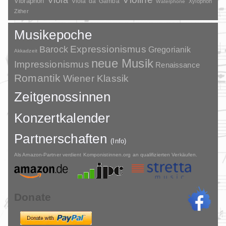
Vibraphon
Viola da Gamba
Xylophon
Waterphone
Zither
Musikepoche
Barock
Expressionismus
Gregorianik
Akkadzeit
neue Musik
Impressionismus
Renaissance
Romantik
Wiener Klassik
Zeitgenossinnen
Konzertkalender
Partnerschaften
(Info)
Als Amazon-Partner verdient Komponistinnen.org an qualifizierten Verkäufen.
Donate