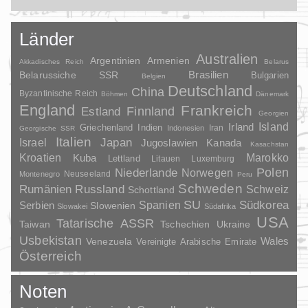
Länder
Australien
Argentinien
Armenien
Akkadisches Reich
Belarus
Brasilien
Belarussiche SSR
Bulgarien
Belgien
Deutschland
China
Byzantinische Reich
Böhmen
Dänemark
England
Frankreich
Finnland
Estland
Georgien
Irland
Island
Griechenland
Indien
Indonesien
Iran
Georgische SSR
Italien
Japan
Israel
Jugoslawien
Kanada
Kasachstan
Kroatien
Marokko
Kuba
Lettland
Litauen
Luxemburg
Polen
Niederlande
Norwegen
Neuseeland
Montenegro
Peru
Schweden
Rumänien
Russland
Schweiz
Schottland
SU
Spanien
Südkorea
Serbien
Slowenien
Slowakei
Südafrika
USA
Tatarische ASSR
Taiwan
Tschechien
Ukraine
Usbekistan
Wales
Venezuela
Vereinigte Arabische Emirate
Österreich
Noten