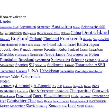
Konzertkalender
Länder
Australien
Armenien
Belarussiche SSR
Argentinien
Akkadisches Reich
Belarus
Deutschland
China
Brasilien
Bulgarien
Byzantinische Reich
Belgien
Böhmen
England
Frankreich
Finnland
Estland
Dänemark
Georgien
Georgische SSR
Italien
Japan
Irland
Island
Israel
Griechenland
Indien
Indonesien
Iran
Kroatien
Jugoslawien
Kanada
Kuba
Lettland
Litauen
Luxemburg
Kasachstan
Polen
Niederlande
Marokko
Norwegen
Neuseeland
Montenegro
Peru
Schweden
Rumänien
Russland
Schweiz
Serbien
Schottland
Slowakei
SU
Tatarische ASSR
Südkorea
Spanien
Taiwan
Slowenien
Südafrika
USA
Usbekistan
Tschechien
Venezuela
Ukraine
Vereinigte Arabische
Österreich
Wales
Emirate
Noten
4-stimmig
A-Cappella
3-stimmig
Alt
Bass
Air
Bagatelle
Anthem
Ballett
Chorpartitur
Chorwerk
Chor & Orchester
Chornoten
Bearbeitung
Capriccio
Einzelstimmen
Download
Duett
Frauenchor
Fantasie
Etüde
Divertimento
Gemischter Chor
Fuge
Hymne
Improvisation
Kammermusik
Gloria
Instrumentalmusik
Lied
Klavierauszug
Konzert
Kantate
Kinderchor
Messe
Motette
Kyrie