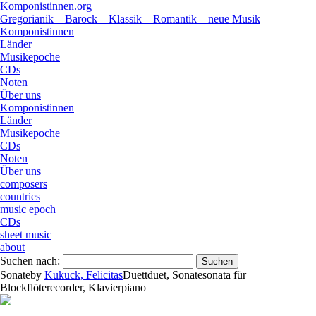
Komponistinnen.org
Gregorianik – Barock – Klassik – Romantik – neue Musik
Komponistinnen
Länder
Musikepoche
CDs
Noten
Über uns
Komponistinnen
Länder
Musikepoche
CDs
Noten
Über uns
composers
countries
music epoch
CDs
sheet music
about
Suchen nach:
Sonate
by
Kukuck, Felicitas
Duett
duet
,
Sonate
sonata
für
Blockflöte
recorder
,
Klavier
piano