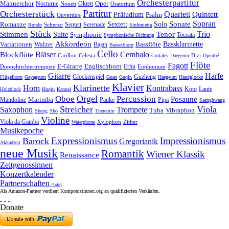
Orchesterpartitur
Oper
Männerchor
Oktett
Nocturne
Nonett
Oratorium
Partitur
Orchesterstück
Quartett
Quintett
Präludium
Psalm
Ouvertüre
Sonate
Sopran
Solo
Romanze
Sextett
Septett
Serenade
Scherzo
Rondo
Sinfonietta
Stück
Trio
Stimmen
Suite
Tenor
Symphonie
Toccata
Symphonische Dichtung
Akkordeon
Bassklarinette
Variationen
Bassflöte
Walzer
Bajan
Bassetthorn
Cello
Bläser
Blockflöte
Cembalo
Celesta
Dizi
Carillon
Crotales
Daegeum
Djembé
Flöte
Fagott
E-Gitarre
Englischhorn
Doppeltrichtertrompete
Erhu
Euphonium
Gitarre
Harfe
Guzheng
Glockenspiel
Flügelhorn
Gayageum
Guan
Guqin
Haegeum
Handglocke
Klavier
Klarinette
Horn
Kontrabass
Laute
Koto
Holzblock
Huqin
Kannel
Orgel
Oboe
Percussion
Posaune
Marimba
Pauke
Pipa
Mandoline
Saenghwang
Streicher
Viola
Saxophon
Trompete
Tuba
Vibraphon
Sheng
Shō
Theremin
Violine
Viola da Gamba
Zither
Waterphone
Xylophon
Musikepoche
Expressionismus
Impressionismus
Barock
Gregorianik
Akkadzeit
neue Musik
Romantik
Wiener Klassik
Renaissance
Zeitgenossinnen
Konzertkalender
Partnerschaften
(Info)
Als Amazon-Partner verdient Komponistinnen.org an qualifizierten Verkäufen.
Donate