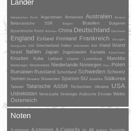
Länder
Australien
Argentinien
Armenien
Akkadisches Reich
Belarus
Brasilien
Belarussiche SSR
Bulgarien
Belgien
Deutschland
China
Byzantinische Reich
Böhmen
Dänemark
England
Frankreich
Finnland
Estland
Georgien
Irland
Island
Griechenland
Indien
Indonesien
Iran
Georgische SSR
Italien
Japan
Israel
Jugoslawien
Kanada
Kasachstan
Kroatien
Marokko
Kuba
Lettland
Litauen
Luxemburg
Polen
Niederlande
Norwegen
Neuseeland
Montenegro
Peru
Schweden
Rumänien
Russland
Schweiz
Schottland
SU
Spanien
Südkorea
Serbien
Slowenien
Slowakei
Südafrika
USA
Tatarische ASSR
Taiwan
Tschechien
Ukraine
Usbekistan
Wales
Venezuela
Vereinigte Arabische Emirate
Österreich
Noten
4-stimmig
A-Cappella
3-stimmig
Alt
Air
Bagatelle
Anthem