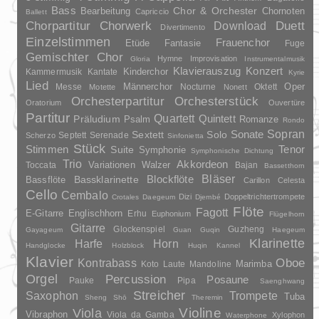
Bass
Chor & Orchester
Chornoten
Bearbeitung
Capriccio
Ballett
Duett
Chorpartitur
Chorwerk
Download
Divertimento
Einzelstimmen
Frauenchor
Fantasie
Etüde
Fuge
Gemischter Chor
Hymne
Improvisation
Gloria
Instrumentalmusik
Klavierauszug
Konzert
Kinderchor
Kammermusik
Kantate
Kyrie
Lied
Oper
Messe
Männerchor
Nocturne
Oktett
Motette
Nonett
Orchesterpartitur
Orchesterstück
Oratorium
Ouvertüre
Partitur
Quartett
Quintett
Präludium
Psalm
Romanze
Rondo
Sopran
Sonate
Solo
Sextett
Septett
Serenade
Scherzo
Sinfonietta
Stück
Stimmen
Suite
Tenor
Symphonie
Symphonische Dichtung
Trio
Akkordeon
Variationen
Toccata
Walzer
Bajan
Bassetthorn
Bläser
Blockflöte
Bassklarinette
Bassflöte
Carillon
Celesta
Cello
Cembalo
Dizi
Doppeltrichtertrompete
Crotales
Daegeum
Djembé
Flöte
Fagott
E-Gitarre
Englischhorn
Erhu
Euphonium
Flügelhorn
Gitarre
Glockenspiel
Guzheng
Gayageum
Guan
Guqin
Haegeum
Klarinette
Harfe
Horn
Handglocke
Holzblock
Huqin
Kannel
Klavier
Kontrabass
Oboe
Marimba
Laute
Mandoline
Koto
Orgel
Percussion
Posaune
Pauke
Pipa
Saenghwang
Streicher
Saxophon
Trompete
Tuba
Sheng
Shō
Theremin
Violine
Viola
Vibraphon
Viola da Gamba
Xylophon
Waterphone