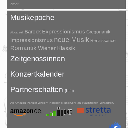
Zither
Musikepoche
Barock
Expressionismus
Gregorianik
Akkadzeit
neue Musik
Impressionismus
Renaissance
Romantik
Wiener Klassik
Zeitgenossinnen
Konzertkalender
Partnerschaften
(Info)
Als Amazon-Partner verdient Komponistinnen.org an qualifizierten Verkäufen.