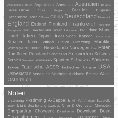
Australien
Argentinien
Armenien
Akkadisches Reich
Belarus
Brasilien
Belarussiche SSR
Bulgarien
Belgien
Deutschland
China
Byzantinische Reich
Böhmen
Dänemark
England
Frankreich
Finnland
Estland
Georgien
Irland
Island
Griechenland
Indien
Indonesien
Iran
Georgische SSR
Italien
Japan
Israel
Jugoslawien
Kanada
Kasachstan
Kroatien
Marokko
Kuba
Lettland
Litauen
Luxemburg
Polen
Niederlande
Norwegen
Neuseeland
Montenegro
Peru
Schweden
Rumänien
Russland
Schweiz
Schottland
SU
Spanien
Südkorea
Serbien
Slowenien
Slowakei
Südafrika
USA
Tatarische ASSR
Taiwan
Tschechien
Ukraine
Usbekistan
Wales
Venezuela
Vereinigte Arabische Emirate
Österreich
Noten
4-stimmig
A-Cappella
3-stimmig
Alt
Air
Bagatelle
Anthem
Bass
Chor & Orchester
Chornoten
Bearbeitung
Capriccio
Ballett
Duett
Chorpartitur
Chorwerk
Download
Divertimento
Einzelstimmen
Frauenchor
Fantasie
Etüde
Fuge