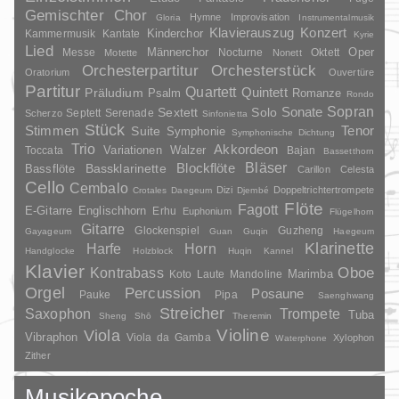
Gemischter Chor
Hymne
Improvisation
Gloria
Instrumentalmusik
Klavierauszug
Konzert
Kinderchor
Kammermusik
Kantate
Kyrie
Lied
Oper
Messe
Männerchor
Nocturne
Oktett
Motette
Nonett
Orchesterpartitur
Orchesterstück
Oratorium
Ouvertüre
Partitur
Quartett
Quintett
Präludium
Psalm
Romanze
Rondo
Sopran
Sonate
Solo
Sextett
Septett
Serenade
Scherzo
Sinfonietta
Stück
Stimmen
Suite
Tenor
Symphonie
Symphonische Dichtung
Trio
Akkordeon
Variationen
Toccata
Walzer
Bajan
Bassetthorn
Bläser
Blockflöte
Bassklarinette
Bassflöte
Carillon
Celesta
Cello
Cembalo
Dizi
Doppeltrichtertrompete
Crotales
Daegeum
Djembé
Flöte
Fagott
E-Gitarre
Englischhorn
Erhu
Euphonium
Flügelhorn
Gitarre
Glockenspiel
Guzheng
Gayageum
Guan
Guqin
Haegeum
Klarinette
Harfe
Horn
Handglocke
Holzblock
Huqin
Kannel
Klavier
Kontrabass
Oboe
Marimba
Laute
Mandoline
Koto
Orgel
Percussion
Posaune
Pauke
Pipa
Saenghwang
Streicher
Saxophon
Trompete
Tuba
Sheng
Shō
Theremin
Violine
Viola
Vibraphon
Viola da Gamba
Xylophon
Waterphone
Zither
Musikepoche