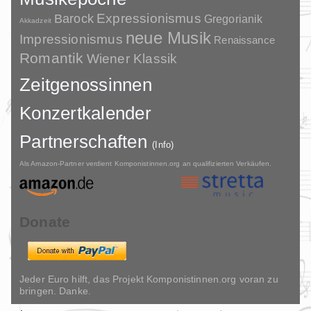
Barock
Expressionismus
Gregorianik
Akkadzeit
neue Musik
Impressionismus
Renaissance
Romantik
Wiener Klassik
Zeitgenossinnen
Konzertkalender
Partnerschaften
(Info)
Als Amazon-Partner verdient Komponistinnen.org an qualifizierten Verkäufen.
Donate
Jeder Euro hilft, das Projekt Komponistinnen.org voran zu
bringen. Danke.