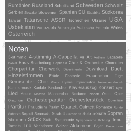
Schweden
Rumänien
Russland
Schweiz
Schottland
SU
Spanien
Südkorea
Serbien
Slowenien
Slowakei
Südafrika
USA
Tatarische ASSR
Taiwan
Tschechien
Ukraine
Usbekistan
Wales
Venezuela
Vereinigte Arabische Emirate
Österreich
Noten
4-stimmig
A-Cappella
3-stimmig
Alt
Air
Bagatelle
Anthem
Bass
Chor & Orchester
Chornoten
Bearbeitung
Capriccio
Ballett
Duett
Chorpartitur
Chorwerk
Download
Divertimento
Einzelstimmen
Frauenchor
Fantasie
Etüde
Fuge
Gemischter Chor
Hymne
Improvisation
Gloria
Instrumentalmusik
Klavierauszug
Konzert
Kinderchor
Kammermusik
Kantate
Kyrie
Lied
Oper
Messe
Männerchor
Nocturne
Oktett
Motette
Nonett
Orchesterpartitur
Orchesterstück
Oratorium
Ouvertüre
Partitur
Quartett
Quintett
Präludium
Psalm
Romanze
Rondo
Sopran
Sonate
Solo
Sextett
Septett
Serenade
Scherzo
Sinfonietta
Stück
Stimmen
Suite
Tenor
Symphonie
Symphonische Dichtung
Trio
Akkordeon
Variationen
Toccata
Walzer
Bajan
Bassetthorn