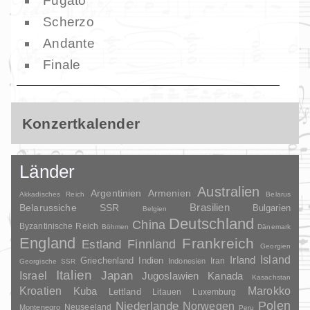
Fugato
Scherzo
Andante
Finale
Konzertkalender
Länder
Australien
Argentinien
Armenien
Akkadisches Reich
Belarus
Brasilien
Belarussiche SSR
Bulgarien
Belgien
Deutschland
China
Byzantinische Reich
Böhmen
Dänemark
England
Frankreich
Finnland
Estland
Georgien
Irland
Island
Griechenland
Indien
Indonesien
Iran
Georgische SSR
Italien
Japan
Israel
Jugoslawien
Kanada
Kasachstan
Kroatien
Marokko
Kuba
Lettland
Litauen
Luxemburg
Polen
Niederlande
Norwegen
Neuseeland
Montenegro
Peru