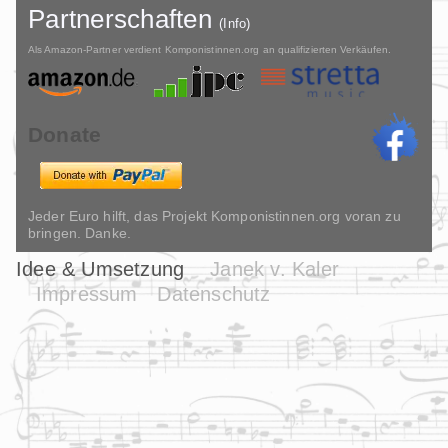
Partnerschaften
(Info)
Als Amazon-Partner verdient Komponistinnen.org an qualifizierten Verkäufen.
Donate
Jeder Euro hilft, das Projekt Komponistinnen.org voran zu
bringen. Danke.
Idee & Umsetzung
Janek v. Kaler
Impressum
Datenschutz