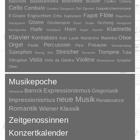
Bläser
Blockflöte
Bassklarinette
Bassflöte
Carillon
Celesta
Cello
Cembalo
Dizi
Doppeltrichtertrompete
Crotales
Daegeum
Djembé
Flöte
Fagott
E-Gitarre
Englischhorn
Erhu
Euphonium
Flügelhorn
Gitarre
Glockenspiel
Guzheng
Gayageum
Guan
Guqin
Haegeum
Klarinette
Harfe
Horn
Handglocke
Holzblock
Huqin
Kannel
Klavier
Kontrabass
Oboe
Marimba
Laute
Mandoline
Koto
Orgel
Percussion
Posaune
Pauke
Pipa
Saenghwang
Streicher
Saxophon
Trompete
Tuba
Sheng
Shō
Theremin
Violine
Viola
Vibraphon
Viola da Gamba
Xylophon
Waterphone
Zither
Musikepoche
Barock
Expressionismus
Gregorianik
Akkadzeit
neue Musik
Impressionismus
Renaissance
Romantik
Wiener Klassik
Zeitgenossinnen
Konzertkalender