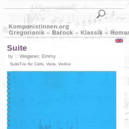
Komponistinnen.org
Gregorianik – Barock – Klassik – Roma
Suite
by
Wegener, Emmy
Suite
Trio
für
Cello
,
Viola
,
Violine