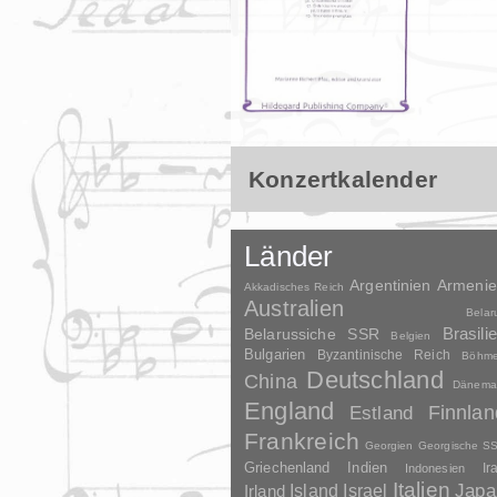
Konzertkalender
Länder
Argentinien
Armeni
Akkadisches Reich
Australien
Belar
Brasili
Belarussiche SSR
Belgien
Bulgarien
Byzantinische Reich
Böhm
Deutschland
China
Dänema
England
Finnlan
Estland
Frankreich
Georgien
Georgische S
Griechenland
Indien
Indonesien
Ir
Italien
Japa
Irland
Island
Israel