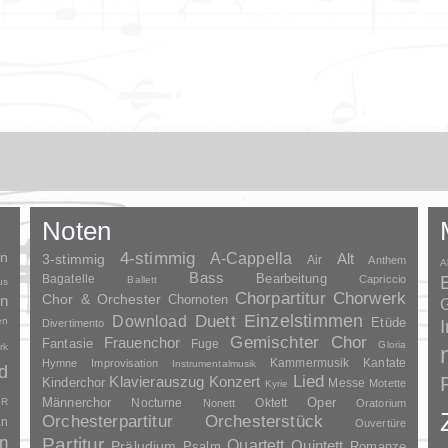
Noten
en
4-stimmig
A-Cappella
3-stimmig
Alt
Air
Anthem
A
Bass
Bagatelle
Bearbeitung
Capriccio
Ballett
us
Chorpartitur
Chorwerk
Chor & Orchester
en
Chornoten
G
Duett
Einzelstimmen
Download
en
Etüde
Divertimento
Gemischter Chor
Frauenchor
Fantasie
Fuge
Gloria
rk
Kammermusik
Kantate
Hymne
Improvisation
Instrumentalmusik
d
Lied
Klavierauszug
Konzert
Kinderchor
Messe
Motette
Kyrie
Oper
SR
Männerchor
Nocturne
Oktett
Nonett
Oratorium
Orchesterpartitur
Orchesterstück
an
Ouvertüre
n
Partitur
Quartett
Quintett
Präludium
Psalm
Romanze